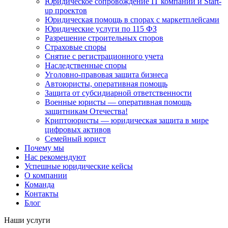
Юридическое сопровождение IT компаний и Start-
up проектов
Юридическая помощь в спорах с маркетплейсами
Юридические услуги по 115 ФЗ
Разрешение строительных споров
Страховые споры
Снятие с регистрационного учета
Наследственные споры
Уголовно-правовая защита бизнеса
Автоюристы, оперативная помощь
Защита от субсидиарной ответственности
Военные юристы — оперативная помощь
защитникам Отечества!
Криптоюристы — юридическая защита в мире
цифровых активов
Семейный юрист
Почему мы
Нас рекомендуют
Успешные юридические кейсы
О компании
Команда
Контакты
Блог
Наши услуги