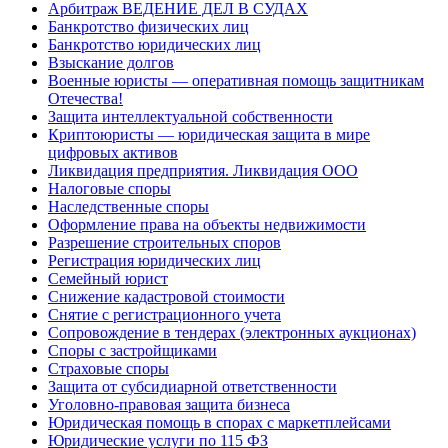
Арбитраж ВЕДЕНИЕ ДЕЛ В СУДАХ
Банкротство физических лиц
Банкротство юридических лиц
Взыскание долгов
Военные юристы — оперативная помощь защитникам
Отечества!
Защита интеллектуальной собственности
Криптоюристы — юридическая защита в мире
цифровых активов
Ликвидация предприятия. Ликвидация ООО
Налоговые споры
Наследственные споры
Оформление права на объекты недвижимости
Разрешение строительных споров
Регистрация юридических лиц
Семейный юрист
Снижение кадастровой стоимости
Снятие с регистрационного учета
Сопровождение в тендерах (электронных аукционах)
Споры с застройщиками
Страховые споры
Защита от субсидиарной ответственности
Уголовно-правовая защита бизнеса
Юридическая помощь в спорах с маркетплейсами
Юридические услуги по 115 ФЗ