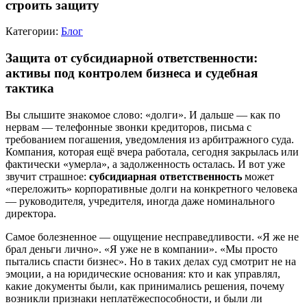
строить защиту
Категории:
Блог
Защита от субсидиарной ответственности:
активы под контролем бизнеса и судебная
тактика
Вы слышите знакомое слово: «долги». И дальше — как по
нервам — телефонные звонки кредиторов, письма с
требованием погашения, уведомления из арбитражного суда.
Компания, которая ещё вчера работала, сегодня закрылась или
фактически «умерла», а задолженность осталась. И вот уже
звучит страшное:
субсидиарная ответственность
может
«переложить» корпоративные долги на конкретного человека
— руководителя, учредителя, иногда даже номинального
директора.
Самое болезненное — ощущение несправедливости. «Я же не
брал деньги лично». «Я уже не в компании». «Мы просто
пытались спасти бизнес». Но в таких делах суд смотрит не на
эмоции, а на юридические основания: кто и как управлял,
какие документы были, как принимались решения, почему
возникли признаки неплатёжеспособности, и были ли