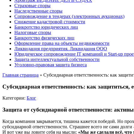
Арбитраж ВЕДЕНИЕ ДЕЛ В СУДАХ
Страховые споры
Наследственные споры
Сопровождение в тендерах (электронных аукционах)
Снижение кадастровой стоимости
Банкротство юридических лиц
Налоговые споры
Банкротство физических лиц
Оформление права на объекты недвижимости
Ликвидация предприятия. Ликвидация ООО
Юридическое сопровождение IT компаний и Start-up прое
Защита интеллектуальной собственности
Уголовно-правовая защита бизнеса
Главная страница
»
Субсидиарная ответственность: как защитит
Субсидиарная ответственность: как защититься, е
Категории:
Блог
Защита от субсидиарной ответственности: активы
Когда компания закрывается, тишина кажется победой. Но прох
субсидиарной ответственности. Страшнее всего не сами долги 
И вот уже вы ловите себя на мысли:
«Мы же сделали всё, что