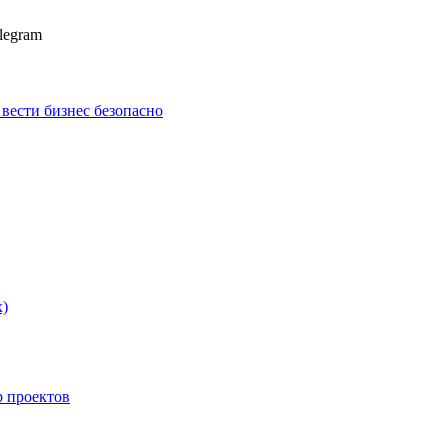
legram
к вести бизнес безопасно
х)
p проектов