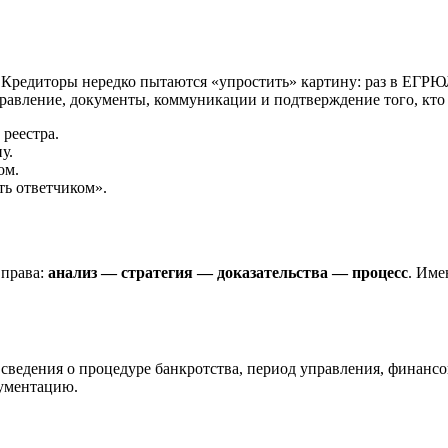
редиторы нередко пытаются «упростить» картину: раз в ЕГРЮЛ 
правление, документы, коммуникации и подтверждение того, кто
реестра.
у.
ом.
ь ответчиком».
 права:
анализ — стратегия — доказательства — процесс
. Име
, сведения о процедуре банкротства, период управления, финанс
гументацию.