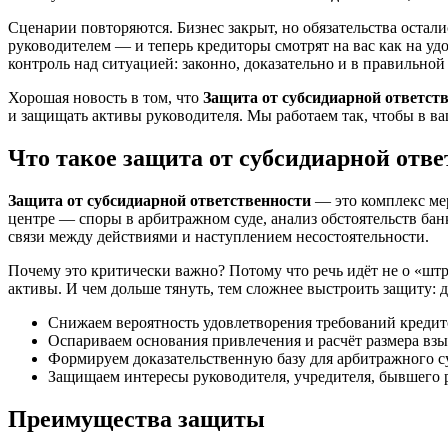
Сценарии повторяются. Бизнес закрыт, но обязательства оста
руководителем — и теперь кредиторы смотрят на вас как на у
контроль над ситуацией: законно, доказательно и в правильно
Хорошая новость в том, что
Защита от субсидиарной ответст
и защищать активы руководителя. Мы работаем так, чтобы в ваш
Что такое защита от субсидиарной отв
Защита от субсидиарной ответственности
— это комплекс мер
центре — споры в арбитражном суде, анализ обстоятельств бан
связи между действиями и наступлением несостоятельности.
Почему это критически важно? Потому что речь идёт не о «штра
активы. И чем дольше тянуть, тем сложнее выстроить защиту: 
Снижаем вероятность удовлетворения требований кредит
Оспариваем основания привлечения и расчёт размера взы
Формируем доказательственную базу для арбитражного с
Защищаем интересы руководителя, учредителя, бывшего 
Преимущества защиты