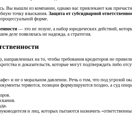
лись. Вы вышли из компании, однако вас привлекают как причас
добную точку взыскания.
Защита от субсидиарной ответственно
й процессуальной форме.
венности
— это не лозунг, а набор юридических действий, котор
ем деле появлялась не надежда, а стратегия.
етственности
, направленных на то, чтобы требования кредиторов не привели
кротства и доказательств, которые могут подтверждать либо от
фе» и не о моральном давлении. Речь о том, что под угрозой ок
документы теряются, позиции формулируются поздно, а суд опира
оров.
скания.
уда.
руководителя и лиц, которых пытаются назначить «ответственны