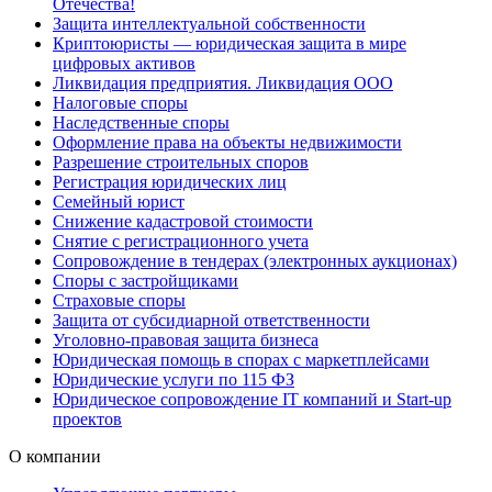
Отечества!
Защита интеллектуальной собственности
Криптоюристы — юридическая защита в мире
цифровых активов
Ликвидация предприятия. Ликвидация ООО
Налоговые споры
Наследственные споры
Оформление права на объекты недвижимости
Разрешение строительных споров
Регистрация юридических лиц
Семейный юрист
Снижение кадастровой стоимости
Снятие с регистрационного учета
Сопровождение в тендерах (электронных аукционах)
Споры с застройщиками
Страховые споры
Защита от субсидиарной ответственности
Уголовно-правовая защита бизнеса
Юридическая помощь в спорах с маркетплейсами
Юридические услуги по 115 ФЗ
Юридическое сопровождение IT компаний и Start-up
проектов
О компании