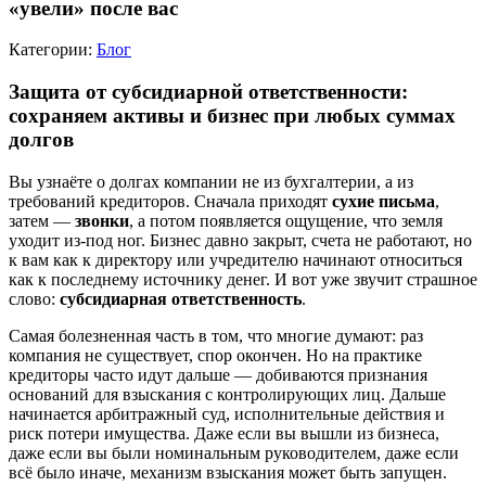
«увели» после вас
Категории:
Блог
Защита от субсидиарной ответственности:
сохраняем активы и бизнес при любых суммах
долгов
Вы узнаёте о долгах компании не из бухгалтерии, а из
требований кредиторов. Сначала приходят
сухие письма
,
затем —
звонки
, а потом появляется ощущение, что земля
уходит из-под ног. Бизнес давно закрыт, счета не работают, но
к вам как к директору или учредителю начинают относиться
как к последнему источнику денег. И вот уже звучит страшное
слово:
субсидиарная ответственность
.
Самая болезненная часть в том, что многие думают: раз
компания не существует, спор окончен. Но на практике
кредиторы часто идут дальше — добиваются признания
оснований для взыскания с контролирующих лиц. Дальше
начинается арбитражный суд, исполнительные действия и
риск потери имущества. Даже если вы вышли из бизнеса,
даже если вы были номинальным руководителем, даже если
всё было иначе, механизм взыскания может быть запущен.