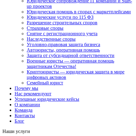
Юридическое сопровождение IT компаний и Start-
up проектов
Юридическая помощь в спорах с маркетплейсами
Юридические услуги по 115 ФЗ
Разрешение строительных споров
Страховые споры
Снятие с регистрационного учета
Наследственные споры
Уголовно-правовая защита бизнеса
Автоюристы, оперативная помощь
Защита от субсидиарной ответственности
Военные юристы — оперативная помощь
защитникам Отечества!
Криптоюристы — юридическая защита в мире
цифровых активов
Семейный юрист
Почему мы
Нас рекомендуют
Успешные юридические кейсы
О компании
Команда
Контакты
Блог
Наши услуги