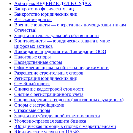
Арбитраж ВЕДЕНИЕ ДЕЛ В СУДАХ
Банкротство физических лиц
Банкротство юридических лиц
Взыскание долгов
Военные юристы — оперативная помощь защитникам
Отечества!
Защита интеллектуальной собственности
Криптоюристы — юридическая защита в мире
цифровых активов
Ликвидация предприятия. Ликвидация ООО
Налоговые споры
Наследственные споры
Оформление права на объекты недвижимости
Разрешение строительных споров
Регистрация юридических лиц
Семейный юрист
Снижение кадастровой стоимости
Снятие с регистрационного учета
Сопровождение в тендерах (электронных аукционах)
Споры с застройщиками
Страховые споры
Защита от субсидиарной ответственности
Уголовно-правовая защита бизнеса
Юридическая помощь в спорах с маркетплейсами
Юридические услуги по 115 ФЗ