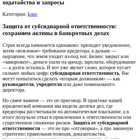
ходатайства и запросы
Категории:
Блог
Защита от субсидиарной ответственности:
сохраняем активы в банкротных делах
Страх всегда начинается одинаково: приходит уведомление,
затем «вежливое» требование кредитора, а дальше —
ощущение, что земля уходит из-под ног. Бизнес закрыт или
«заморожен», деньги ушли на аренду, зарплаты, оборудование
— а долги остались. И вот уже звучит слово, которое пугает
сильнее любых цифр:
субсидиарная ответственность
. Вас
могут попытаться сделать «вторым должником» — как
руководителя
,
учредителя
или даже номинального
директора.
Но самое важное — это не приговор. В практике нашей
юридической компании мы видели десятки дел, где
кредиторы рассчитывали на автоматическое взыскание, а в
итоге получали отказ в привлечении к ответственности или
существенное снижение рисков.
Защита от субсидиарной
ответственности
— это не про «отговорки», а про законную
стратегию: правильная позиция, доказательства,