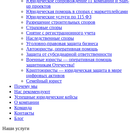
Юридическое сопровождение IT компаний и Start-
up проектов
Юридическая помощь в спорах с маркетплейсами
Юридические услуги по 115 ФЗ
Разрешение строительных споров
Страховые споры
Снятие с регистрационного учета
Наследственные споры
Уголовно-правовая защита бизнеса
Автоюристы, оперативная помощь
Защита от субсидиарной ответственности
Военные юристы — оперативная помощь
защитникам Отечества!
Криптоюристы — юридическая защита в мире
цифровых активов
Семейный юрист
Почему мы
Нас рекомендуют
Успешные юридические кейсы
О компании
Команда
Контакты
Блог
Наши услуги