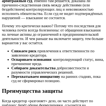
арбитражный суд
. Именно там решается, доказана ли
причинно-следственная связь между действиями (или
бездействием) контролирующих лиц и невозможностью
исполнить обязательства. Если суд не видит подтверждённых
нарушений — взыскание не состоится.
Почему это критически важно? Потому что последствия для
человека почти всегда болезненны: от обращения взыскания
на личные активы до ограничений в предпринимательской
деятельности. И чем раньше вы включаете защиту, тем больше
вариантов у вас остаётся.
Снижаем риск
привлечения к ответственности по
заявлению кредитора.
Оспариваем основания
: контролирующий статус, вина,
причинение вреда.
Собираем доказательства
добросовестности и
разумности управленческих решений.
Перехватываем инициативу
на ранних стадиях, пока
суд не сформировал позицию.
Преимущества защиты
Когда кредитор «разгоняет» дело, он часто действует по
шаблону: берёт общие формулировки, ссылается на