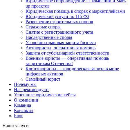
Юридическое сопровождение IT компаний и Start-
up проектов
Юридическая помощь в спорах с маркетплейсами
Юридические услуги по 115 ФЗ
Разрешение строительных споров
Страховые споры
Снятие с регистрационного учета
Наследственные споры
Уголовно-правовая защита бизнеса
Автоюристы, оперативная помощь
Защита от субсидиарной ответственности
Военные юристы — оперативная помощь
защитникам Отечества!
Криптоюристы — юридическая защита в мире
цифровых активов
Семейный юрист
Почему мы
Нас рекомендуют
Успешные юридические кейсы
О компании
Команда
Контакты
Блог
Наши услуги