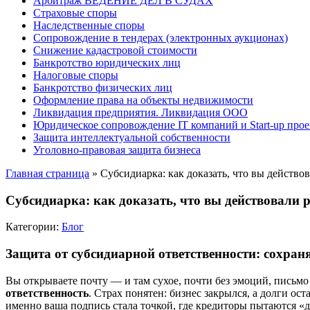
Арбитраж ВЕДЕНИЕ ДЕЛ В СУДАХ
Страховые споры
Наследственные споры
Сопровождение в тендерах (электронных аукционах)
Снижение кадастровой стоимости
Банкротство юридических лиц
Налоговые споры
Банкротство физических лиц
Оформление права на объекты недвижимости
Ликвидация предприятия. Ликвидация ООО
Юридическое сопровождение IT компаний и Start-up прое
Защита интеллектуальной собственности
Уголовно-правовая защита бизнеса
Главная страница
»
Субсидиарка: как доказать, что вы действо
Субсидиарка: как доказать, что вы действовали 
Категории:
Блог
Защита от субсидиарной ответственности: сохран
Вы открываете почту — и там сухое, почти без эмоций, письмо
ответственность
. Страх понятен: бизнес закрылся, а долги 
именно ваша подпись стала точкой, где кредиторы пытаются «д