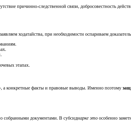
утствие причинно-следственной связи, добросовестность действ
, заявляем ходатайства, при необходимости оспариваем доказате
ованиям.
ах.
.
ючевых этапах.
е», а конкретные факты и правовые выводы. Именно поэтому
защ
ьно собранными документами. В субсиди
арке это
особенно заметн