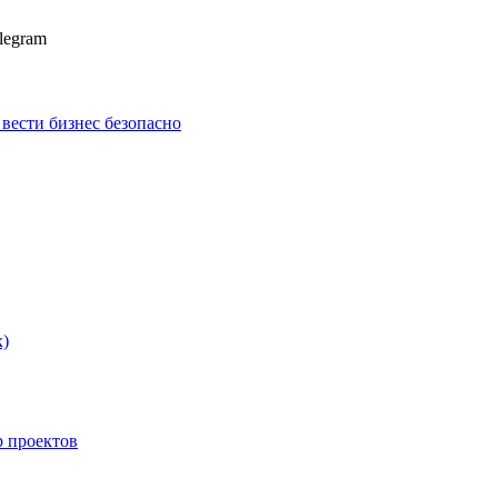
legram
к вести бизнес безопасно
х)
p проектов