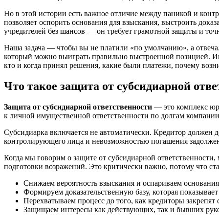
Но в этой истории есть важное отличие между паникой и конт
позволяет оспорить основания для взыскания, выстроить доказа
учредителей без шансов — он требует грамотной защиты и точ
Наша задача — чтобы вы не платили «по умолчанию», а отвечал
который можно выиграть правильно выстроенной позицией. 
кто и когда принял решения, какие были платежи, почему возн
Что такое защита от субсидиарной отв
Защита от субсидиарной ответственности
— это комплекс юри
к личной имущественной ответственности по долгам компании
Субсидиарка включается не автоматически. Кредитор должен д
контролирующего лица и невозможностью погашения задолженн
Когда мы говорим о защите от субсидиарной ответственности, м
подготовки возражений. Это критически важно, потому что ста
Снижаем вероятность взыскания и оспариваем основания
Формируем доказательственную базу, которая показывает
Перехватываем процесс до того, как кредиторы закрепят
Защищаем интересы как действующих, так и бывших рук