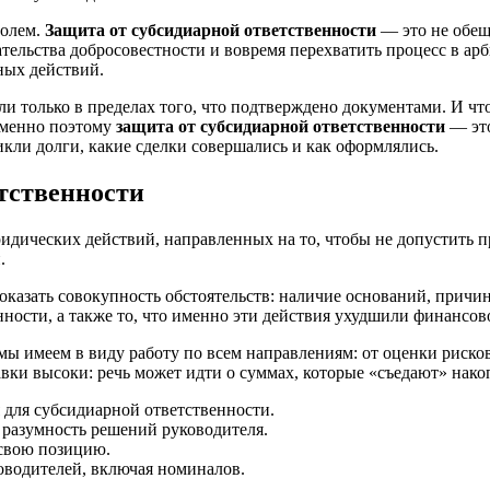
ролем.
Защита от субсидиарной ответственности
— это не обеща
тельства добросовестности и вовремя перехватить процесс в арб
ных действий.
и только в пределах того, что подтверждено документами. И чт
Именно поэтому
защита от субсидиарной ответственности
— это
икли долги, какие сделки совершались и как оформлялись.
етственности
дических действий, направленных на то, чтобы не допустить п
.
оказать совокупность обстоятельств: наличие оснований, причи
ости, а также то, что именно эти действия ухудшили финансов
ы имеем в виду работу по всем направлениям: от оценки рисков 
вки высоки: речь может идти о суммах, которые «съедают» нако
 для субсидиарной ответственности.
 разумность решений руководителя.
 свою позицию.
оводителей, включая номиналов.