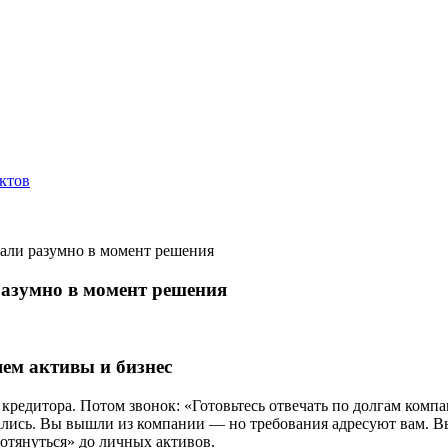
ктов
вали разумно в момент решения
разумно в момент решения
яем активы и бизнес
 кредитора. Потом звонок: «Готовьтесь отвечать по долгам комп
остались. Вы вышли из компании — но требования адресуют вам.
отянуться» до личных активов.