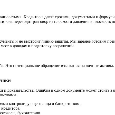
 виноватым». Кредиторы давят сроками, документами и формули
сти
: она переводит разговор из плоскости давления в плоскость д
документы и не выстроит линию защиты. Мы заранее готовим поз
 мест в доводах и подготовку возражений.
жба. Это потенциальное обращение взыскания на личные активы
вушки
и и доказательства. Ошибка в одном документе может стоить ва
льствами.
иями контролирующего лица и банкротством.
 кредитора.
ротоколы, бухгалтерию.