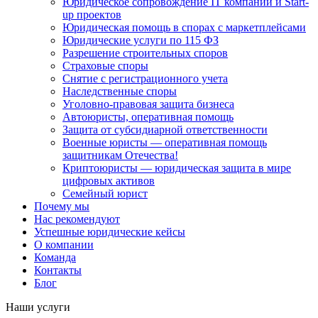
Юридическое сопровождение IT компаний и Start-
up проектов
Юридическая помощь в спорах с маркетплейсами
Юридические услуги по 115 ФЗ
Разрешение строительных споров
Страховые споры
Снятие с регистрационного учета
Наследственные споры
Уголовно-правовая защита бизнеса
Автоюристы, оперативная помощь
Защита от субсидиарной ответственности
Военные юристы — оперативная помощь
защитникам Отечества!
Криптоюристы — юридическая защита в мире
цифровых активов
Семейный юрист
Почему мы
Нас рекомендуют
Успешные юридические кейсы
О компании
Команда
Контакты
Блог
Наши услуги