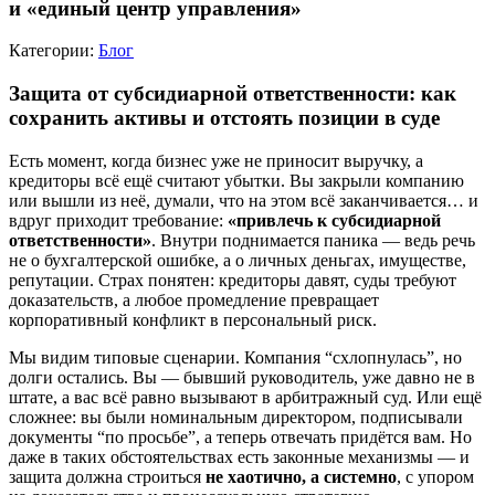
и «единый центр управления»
Категории:
Блог
Защита от субсидиарной ответственности: как
сохранить активы и отстоять позиции в суде
Есть момент, когда бизнес уже не приносит выручку, а
кредиторы всё ещё считают убытки. Вы закрыли компанию
или вышли из неё, думали, что на этом всё заканчивается… и
вдруг приходит требование:
«привлечь к субсидиарной
ответственности»
. Внутри поднимается паника — ведь речь
не о бухгалтерской ошибке, а о личных деньгах, имуществе,
репутации. Страх понятен: кредиторы давят, суды требуют
доказательств, а любое промедление превращает
корпоративный конфликт в персональный риск.
Мы видим типовые сценарии. Компания “схлопнулась”, но
долги остались. Вы — бывший руководитель, уже давно не в
штате, а вас всё равно вызывают в арбитражный суд. Или ещё
сложнее: вы были номинальным директором, подписывали
документы “по просьбе”, а теперь отвечать придётся вам. Но
даже в таких обстоятельствах есть законные механизмы — и
защита должна строиться
не хаотично, а системно
, с упором