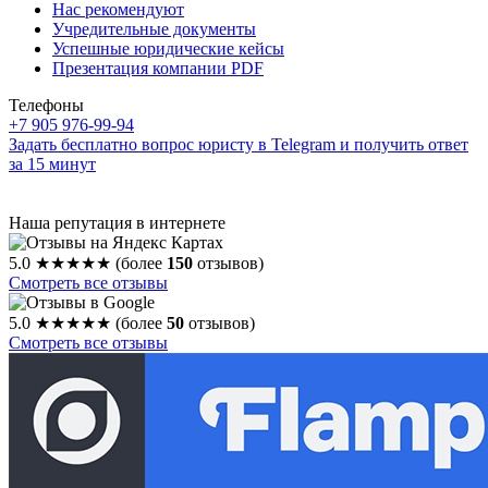
Нас рекомендуют
Учредительные документы
Успешные юридические кейсы
Презентация компании PDF
Телефоны
+7 905 976-99-94
Задать бесплатно вопрос юристу в Telegram и получить ответ
за 15 минут
Наша репутация в интернете
5.0
★★★★★
(более
150
отзывов)
Смотреть все отзывы
5.0
★★★★★
(более
50
отзывов)
Смотреть все отзывы