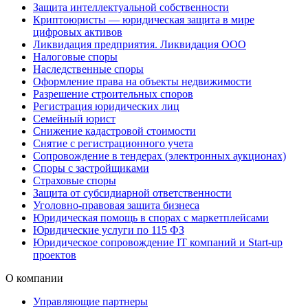
Защита интеллектуальной собственности
Криптоюристы — юридическая защита в мире
цифровых активов
Ликвидация предприятия. Ликвидация ООО
Налоговые споры
Наследственные споры
Оформление права на объекты недвижимости
Разрешение строительных споров
Регистрация юридических лиц
Семейный юрист
Снижение кадастровой стоимости
Снятие с регистрационного учета
Сопровождение в тендерах (электронных аукционах)
Споры с застройщиками
Страховые споры
Защита от субсидиарной ответственности
Уголовно-правовая защита бизнеса
Юридическая помощь в спорах с маркетплейсами
Юридические услуги по 115 ФЗ
Юридическое сопровождение IT компаний и Start-up
проектов
О компании
Управляющие партнеры