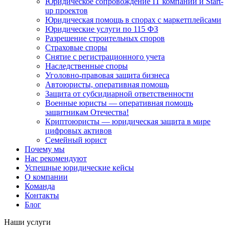
Юридическое сопровождение IT компаний и Start-
up проектов
Юридическая помощь в спорах с маркетплейсами
Юридические услуги по 115 ФЗ
Разрешение строительных споров
Страховые споры
Снятие с регистрационного учета
Наследственные споры
Уголовно-правовая защита бизнеса
Автоюристы, оперативная помощь
Защита от субсидиарной ответственности
Военные юристы — оперативная помощь
защитникам Отечества!
Криптоюристы — юридическая защита в мире
цифровых активов
Семейный юрист
Почему мы
Нас рекомендуют
Успешные юридические кейсы
О компании
Команда
Контакты
Блог
Наши услуги