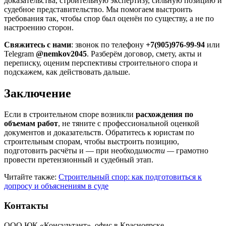
доказательства, строительную экспертизу, сильную позицию и
судебное представительство. Мы помогаем выстроить
требования так, чтобы спор был оценён по существу, а не по
настроению сторон.
Свяжитесь с нами
: звонок по телефону
+7(905)976-99-94
или
Telegram
@nemkov2045
. Разберём договор, смету, акты и
переписку, оценим перспективы строительного спора и
подскажем, как действовать дальше.
Заключение
Если в строительном споре возникли
расхождения по
объемам работ
, не тяните с профессиональной оценкой
документов и доказательств. Обратитесь к юристам по
строительным спорам, чтобы выстроить позицию,
подготовить расчёты и — при необход
имости —
грамотно
провести претензионный и судебный этап.
Читайте также:
Строительный спор: как подготовиться к
допросу и объяснениям в суде
Контакты
ООО ЮК «Консультант», офис в Красноярске