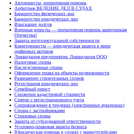
Автоюристы, оперативная помощь
Арбитраж ВЕДЕНИЕ ДЕЛ В СУДАХ
Банкротство физических лиц
Банкротство юридических лиц
Взыскание долгов
Военные юристы — оперативная помощь защитникам
Отечества!
Защита интеллектуальной собственности
Криптоюристы — юридическая защита в мире
цифровых активов
Ликвидация предприятия. Ликвидация ООО
Налоговые споры
Наследственные споры
Оформление права на объекты недвижимости
Разрешение строительных споров
Регистрация юридических лиц
Семейный юрист
Снижение кадастровой стоимости
Снятие с регистрационного учета
Сопровождение в тендерах (электронных аукционах)
Споры с застройщиками
Страховые споры
Защита от субсидиарной ответственности
Уголовно-правовая защита бизнеса
Юридическая помощь в спорах с маркетплейсами