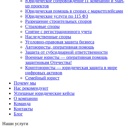
Юридическое сопровождение IT компаний и Start-
up проектов
Юридическая помощь в спорах с маркетплейсами
Юридические услуги по 115 ФЗ
Разрешение строительных споров
Страховые споры
Снятие с регистрационного учета
Наследственные споры
Уголовно-правовая защита бизнеса
Автоюристы, оперативная помощь
Защита от субсидиарной ответственности
Военные юристы — оперативная помощь
защитникам Отечества!
Криптоюристы — юридическая защита в мире
цифровых активов
Семейный юрист
Почему мы
Нас рекомендуют
Успешные юридические кейсы
О компании
Команда
Контакты
Блог
Наши услуги