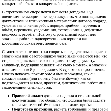
конкретный объект и конкретный конфликт.
В строительном споре почти нет места догадкам. Суд
оценивает не эмоции и не перепалку, а то, что подтверждено
документами и техническими материалами: договор подряда,
условия выполнения работ, порядок приёмки, перечень и
объём, переписка, уведомления, фотофиксация, дефектные
ведомости, расчёты. Поэтому строительный юрист для
заказчика работает одновременно как юрист и как
координатор доказательственной базы.
Самостоятельные попытки спорить с подрядчиком, спорить с
заказчиком или с застройщиком часто заканчиваются тем, что
сторона «привязывается» к неправильному аргументу.
Например
, подрядчик заявляет: «не было в смете», а заказчик
отвечает: «вы всё равно делали». В суде этого недостаточно.
Нужно показать: почему объём был необходим, как он
согласовывался (или почему был неизбежен), как он
подтверждается актами, проектом, фактическими работами и
заключениями специалистов.
Правовой анализ
договора подряда и строительной
документации: что обещали, что должны были сделать,
как измеряется объём и как происходит приёмка.
Подготовка претензии
, расчёта требований и правовой