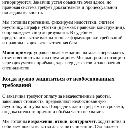
игнорируются. Заказчик устал объяснять очевидное, но
правовая система требует доказательств и процессуальной
последовательности.
Мы готовим претензию, фиксируем недостатки, считаем
неустойку, штраф и убытки (в рамках правовой конструкции),
сопровождаем спор до результата. В судебном
представительстве важны точные формулировки требований
и правильная доказательственная база.
Мини-пример:
управляющая компания пыталась переложить
ответственность на «эксплуатацию». Мы выстроили позицию
через документы приёмки, характер дефектов и заключения
специалистов.
Когда нужно защититься от необоснованных
требований
С заказчика требуют оплату за некачественные работы,
завышают стоимость, предъявляют необоснованную
неустойку или убытки. Подрядчик давит цифрами и сроками,
но доказательств причин и объёма часто не хватает.
Мы готовим
возражения
,
отзыв
,
контррасчёт
, ходатайства и
собираем доказательства для защиты позиции. Суд должен