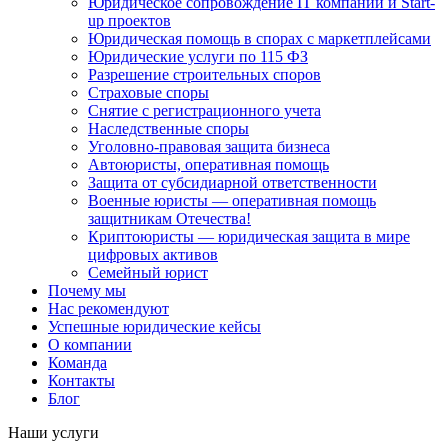
Юридическое сопровождение IT компаний и Start-
up проектов
Юридическая помощь в спорах с маркетплейсами
Юридические услуги по 115 ФЗ
Разрешение строительных споров
Страховые споры
Снятие с регистрационного учета
Наследственные споры
Уголовно-правовая защита бизнеса
Автоюристы, оперативная помощь
Защита от субсидиарной ответственности
Военные юристы — оперативная помощь
защитникам Отечества!
Криптоюристы — юридическая защита в мире
цифровых активов
Семейный юрист
Почему мы
Нас рекомендуют
Успешные юридические кейсы
О компании
Команда
Контакты
Блог
Наши услуги