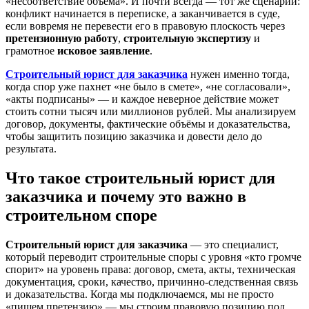
«несоответствие объёма». И почти всегда — тот же сценарий:
конфликт начинается в переписке, а заканчивается в суде,
если вовремя не перевести его в правовую плоскость через
претензионную работу
,
строительную экспертизу
и
грамотное
исковое заявление
.
Строительный юрист для заказчика
нужен именно тогда,
когда спор уже пахнет «не было в смете», «не согласовали»,
«акты подписаны» — и каждое неверное действие может
стоить сотни тысяч или миллионов рублей. Мы анализируем
договор, документы, фактические объёмы и доказательства,
чтобы защитить позицию заказчика и довести дело до
результата.
Что такое строительный юрист для
заказчика и почему это важно в
строительном споре
Строительный юрист для заказчика
— это специалист,
который переводит строительные споры с уровня «кто громче
спорит» на уровень права: договор, смета, акты, техническая
документация, сроки, качество, причинно-следственная связь
и доказательства. Когда мы подключаемся, мы не просто
«пишем претензию» — мы строим правовую позицию под