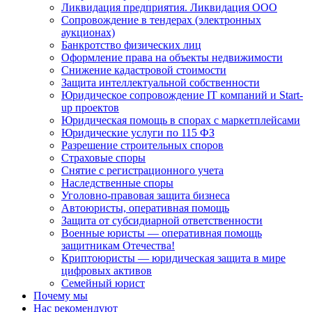
Ликвидация предприятия. Ликвидация ООО
Сопровождение в тендерах (электронных
аукционах)
Банкротство физических лиц
Оформление права на объекты недвижимости
Снижение кадастровой стоимости
Защита интеллектуальной собственности
Юридическое сопровождение IT компаний и Start-
up проектов
Юридическая помощь в спорах с маркетплейсами
Юридические услуги по 115 ФЗ
Разрешение строительных споров
Страховые споры
Снятие с регистрационного учета
Наследственные споры
Уголовно-правовая защита бизнеса
Автоюристы, оперативная помощь
Защита от субсидиарной ответственности
Военные юристы — оперативная помощь
защитникам Отечества!
Криптоюристы — юридическая защита в мире
цифровых активов
Семейный юрист
Почему мы
Нас рекомендуют