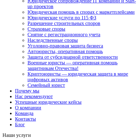
Юридическое сопровождение IT компаний и Start-
up проектов
Юридическая помощь в спорах с маркетплейсами
Юридические услуги по 115 ФЗ
Разрешение строительных споров
Страховые споры
Снятие с регистрационного учета
Наследственные споры
Уголовно-правовая защита бизнеса
Автоюристы, оперативная помощь
Защита от субсидиарной ответственности
Военные юристы — оперативная помощь
защитникам Отечества!
Криптоюристы — юридическая защита в мире
цифровых активов
Семейный юрист
Почему мы
Нас рекомендуют
Успешные юридические кейсы
О компании
Команда
Контакты
Блог
Наши услуги