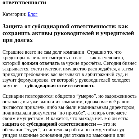
ответственности
Категории:
Блог
Защита от субсидиарной ответственности: как
сохранить активы руководителей и учредителей
при долгах
Страшнее всего не сам долг компании. Страшно то, что
кредиторы начинают смотреть на вас — как на человека,
который
должен отвечать
за чужие просчёты. Сегодня бизнес
закрывается, счета пустеют, имущество распродаётся, а затем
приходит требование: вас вызывают в арбитражный суд, и
звучит формулировка, от которой у руководителей холодеет
внутри —
субсидиарная ответственность
.
Сценарии повторяются: общество “умерло”, но задолженность
осталась; вы уже вышли из компании, однако вас всё равно
пытаются привлечь; либо вы были номинальным директором,
подписывали документы “по просьбе”, а теперь отвечаете
своим имуществом. И кажется, что выхода нет. Но он есть:
защита от субсидиарной ответственности
— это не
обещание “чудес”, а системная работа по тому, чтобы суд
увидел законные основания для отказа во взыскании или