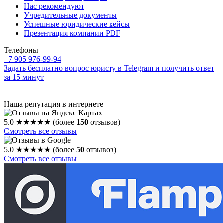
Нас рекомендуют
Учредительные документы
Успешные юридические кейсы
Презентация компании PDF
Телефоны
+7 905 976-99-94
Задать бесплатно вопрос юристу в Telegram и получить ответ
за 15 минут
Наша репутация в интернете
5.0
★★★★★
(более
150
отзывов)
Смотреть все отзывы
5.0
★★★★★
(более
50
отзывов)
Смотреть все отзывы