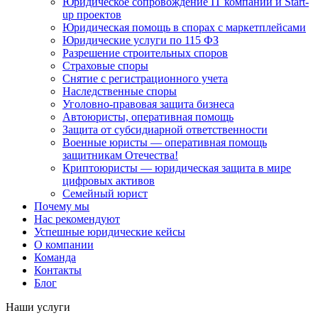
Юридическое сопровождение IT компаний и Start-
up проектов
Юридическая помощь в спорах с маркетплейсами
Юридические услуги по 115 ФЗ
Разрешение строительных споров
Страховые споры
Снятие с регистрационного учета
Наследственные споры
Уголовно-правовая защита бизнеса
Автоюристы, оперативная помощь
Защита от субсидиарной ответственности
Военные юристы — оперативная помощь
защитникам Отечества!
Криптоюристы — юридическая защита в мире
цифровых активов
Семейный юрист
Почему мы
Нас рекомендуют
Успешные юридические кейсы
О компании
Команда
Контакты
Блог
Наши услуги