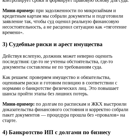
контролирует сроки и формирует правовую основу для суда.
Мини-пример:
при задолженности по микрозаймам и
кредитным картам мы собрали документы и подготовили
заявление так, чтобы суд оценил реальную финансовую
несостоятельность, а не расценил ситуацию как «тяготение
времени».
3) Судебные риски и арест имущества
Действуя вслепую, должник может неверно оценить
последствия: где-то не учтены обстоятельства, где-то
документы составлены не по требованиям суда.
Как решаем: проверяем имущество и обязательства,
оцениваем риски и готовим позицию в соответствии с
нормами о банкротстве физических лиц. Это повышает
шансы пройти этапы без лишних потерь.
Мини-пример:
по долгам по распискам и ЖКХ выстроили
доказательства финансового состояния и корректно собрали
пакет документов — процедура прошла без «провалов» на
старте.
4) Банкротство ИП с долгами по бизнесу