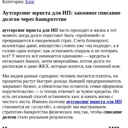
Категории:
Блог
Аутсорсинг юриста для ИП: законное списание
долгов через банкротство
аутсорсинг юриста для ИП
часто приходит в жизнь в тот
момент, когда долги перестают быть «проблемой» и
превращаются в ежедневный страх. Счета блокируют,
коллекторы давят, имущество словно уже «на подходе», а в
голове один вопрос: как остановить спираль и не потерять
всё? У многих всё начинается одинаково — кредиты в
нескольких банках, затем микрозаймы, потом долги по
распискам и даже ЖКХ, которые копятся, как снежный ком.
Мы видим разные сценарии: человек пытается платить, но
проценты растут быстрее дохода; бывший предприниматель
закрывает бизнес, а обязательства остаются; семья оформляла
поручительство — и теперь отвечает за чужие кредиты. Но
есть легальный способ остановить хаос и начать жизнь с
чистого листа. Именно поэтому
аутсорсинг юриста для ИП
становится не «услугой», а опорой: мы выстраиваем
стратегию банкротства физических лиц так, чтобы
списание
долгов
стало реальным результатом.