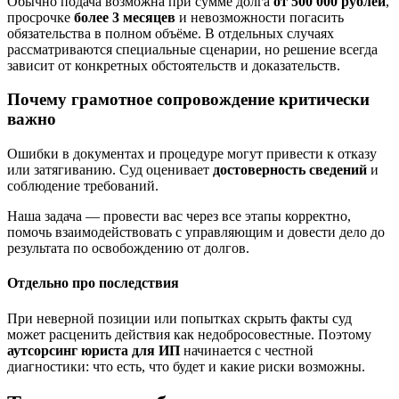
Обычно подача возможна при сумме долга
от 500 000 рублей
,
просрочке
более 3 месяцев
и невозможности погасить
обязательства в полном объёме. В отдельных случаях
рассматриваются специальные сценарии, но решение всегда
зависит от конкретных обстоятельств и доказательств.
Почему грамотное сопровождение критически
важно
Ошибки в документах и процедуре могут привести к отказу
или затягиванию. Суд оценивает
достоверность сведений
и
соблюдение требований.
Наша задача — провести вас через все этапы корректно,
помочь взаимодействовать с управляющим и довести дело до
результата по освобождению от долгов.
Отдельно про последствия
При неверной позиции или попытках скрыть факты суд
может расценить действия как недобросовестные. Поэтому
аутсорсинг юриста для ИП
начинается с честной
диагностики: что есть, что будет и какие риски возможны.