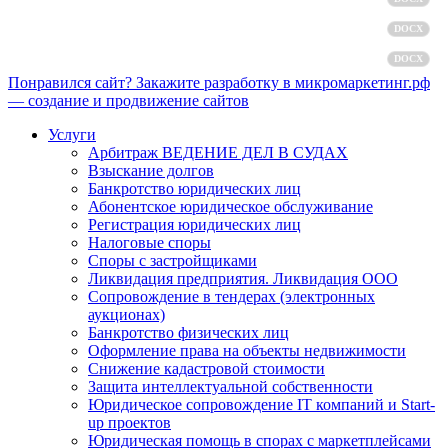
Пользовательское соглашение
DOCX
Согласие на обработку персональных данных
DOCX
Понравился сайт? Закажите разработку в микромаркетинг.рф
— создание и продвижение сайтов
Услуги
Арбитраж ВЕДЕНИЕ ДЕЛ В СУДАХ
Взыскание долгов
Банкротство юридических лиц
Абонентское юридическое обслуживание
Регистрация юридических лиц
Налоговые споры
Споры с застройщиками
Ликвидация предприятия. Ликвидация ООО
Сопровождение в тендерах (электронных
аукционах)
Банкротство физических лиц
Оформление права на объекты недвижимости
Снижение кадастровой стоимости
Защита интеллектуальной собственности
Юридическое сопровождение IT компаний и Start-
up проектов
Юридическая помощь в спорах с маркетплейсами