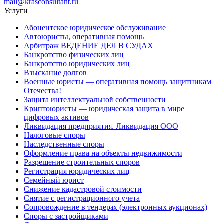
mail@krasconsultant.ru
Услуги
Абонентское юридическое обслуживание
Автоюристы, оперативная помощь
Арбитраж ВЕДЕНИЕ ДЕЛ В СУДАХ
Банкротство физических лиц
Банкротство юридических лиц
Взыскание долгов
Военные юристы — оперативная помощь защитникам
Отечества!
Защита интеллектуальной собственности
Криптоюристы — юридическая защита в мире
цифровых активов
Ликвидация предприятия. Ликвидация ООО
Налоговые споры
Наследственные споры
Оформление права на объекты недвижимости
Разрешение строительных споров
Регистрация юридических лиц
Семейный юрист
Снижение кадастровой стоимости
Снятие с регистрационного учета
Сопровождение в тендерах (электронных аукционах)
Споры с застройщиками