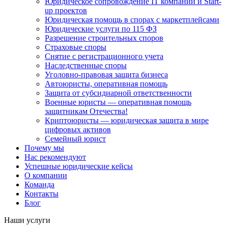
Юридическое сопровождение IT компаний и Start-
up проектов
Юридическая помощь в спорах с маркетплейсами
Юридические услуги по 115 ФЗ
Разрешение строительных споров
Страховые споры
Снятие с регистрационного учета
Наследственные споры
Уголовно-правовая защита бизнеса
Автоюристы, оперативная помощь
Защита от субсидиарной ответственности
Военные юристы — оперативная помощь
защитникам Отечества!
Криптоюристы — юридическая защита в мире
цифровых активов
Семейный юрист
Почему мы
Нас рекомендуют
Успешные юридические кейсы
О компании
Команда
Контакты
Блог
Наши услуги