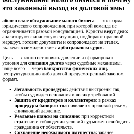
это законный выход из долговой ямы
абонентское обслуживание малого бизнеса
— это форма
юридического сопровождения, при которой команда не
ограничивается разовой консультацией. Юристы
ведут дело
:
анализируют финансовую ситуацию, подбирают правовой
маршрут, готовят документы и сопровождают на этапах,
включая взаимодействие с
арбитражным судом
.
Цель — законно остановить давление и сформировать
условия для
списания долгов
через судебные механизмы,
чаще всего — через
банкротство физических лиц
,
реструктуризацию либо другой предусмотренный законом
формат.
Легальность процедуры
: действия выстроены так,
чтобы суд видел основания и логику требований.
Защита от кредиторов и коллекторов
: в рамках
процедуры банкротства
появляется правовой режим,
снижающий давление.
Реальные шансы на списание
: при корректной
стратегии и соблюдении условий суд может освободить
гражданина от обязательств.
Сохранение необходимого имущества
: заранее