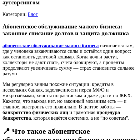
аутсорсингом
Категории:
Блог
Абонентское обслуживание малого бизнеса:
законное списание долгов и защита должника
абонентское обслуживание малого бизнеса
начинается там,
где у человека заканчиваются силы и остаётся один вопрос:
как остановить долговой кошмар. Когда долги растут,
коллекторы не дают спать, счета блокируют, а проценты
продолжают увеличивать сумму — страх становится сильнее
разума.
Мы регулярно видим похожие ситуации: кредиты в
нескольких банках, задолженности перед МФО и
микрозаймами, хвосты по распискам и даже долги по ЖКХ.
Кажется, что выхода нет, но законный механизм есть — и
главное, выстроить его правильно. В центре работы —
банкротство физических лиц
и грамотная
процедура
банкротства
, которая ведётся системно, а не “по советам”.
📍 Что такое абонентское
обслуживание малого бизнеса и почему