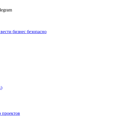
legram
к вести бизнес безопасно
х)
p проектов