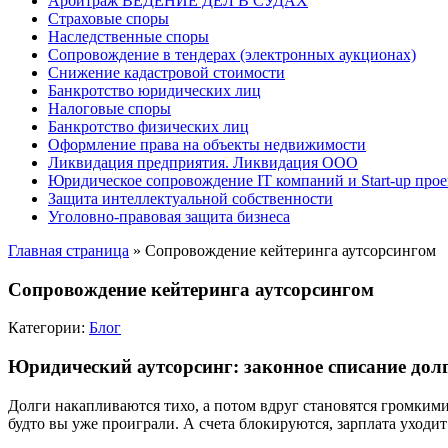
Арбитраж ВЕДЕНИЕ ДЕЛ В СУДАХ
Страховые споры
Наследственные споры
Сопровождение в тендерах (электронных аукционах)
Снижение кадастровой стоимости
Банкротство юридических лиц
Налоговые споры
Банкротство физических лиц
Оформление права на объекты недвижимости
Ликвидация предприятия. Ликвидация ООО
Юридическое сопровождение IT компаний и Start-up прое
Защита интеллектуальной собственности
Уголовно-правовая защита бизнеса
Главная страница
»
Сопровождение кейтеринга аутсорсингом
Сопровождение кейтеринга аутсорсингом
Категории:
Блог
Юридический аутсорсинг: законное списание долг
Долги накапливаются тихо, а потом вдруг становятся громкими
будто вы уже проиграли. А счета блокируются, зарплата уходит