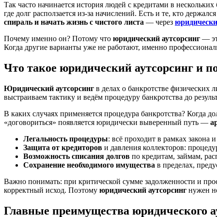
Так часто начинается история людей с кредитами в нескольких
где долг расползается из‑за начислений. Есть и те, кто держа
спираль и начать жизнь с чистого листа
— через
юридически
Почему именно он? Потому что
юридический аутсорсинг
— эт
Когда другие варианты уже не работают, именно профессиона
Что такое юридический аутсорсинг и п
Юридический аутсорсинг
в делах о банкротстве физических 
выстраиваем тактику и ведём процедуру банкротства до резуль
В каких случаях применяется процедура банкротства? Когда до
«договориться» появляется юридически выверенный путь —
а
Легальность процедуры
: всё проходит в рамках закона 
Защита от кредиторов
и давления коллекторов: процед
Возможность списания долгов
по кредитам, займам, рас
Сохранение необходимого имущества
в пределах, пред
Важно понимать: при критической сумме задолженности и прос
корректный исход. Поэтому
юридический аутсорсинг
нужен не
Главные преимущества юридического а