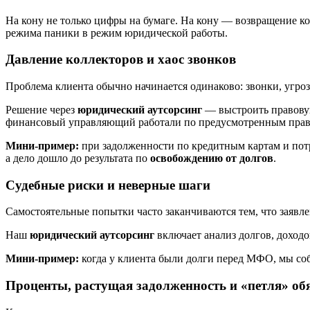
На кону не только цифры на бумаге. На кону — возвращение к
режима паники в режим юридической работы.
Давление коллекторов и хаос звонков
Проблема клиента обычно начинается одинаково: звонки, угро
Решение через
юридический аутсорсинг
— выстроить правовую
финансовый управляющий работали по предусмотренным правил
Мини‑пример:
при задолженности по кредитным картам и потр
а дело дошло до результата по
освобождению от долгов
.
Судебные риски и неверные шаги
Самостоятельные попытки часто заканчиваются тем, что заявле
Наш
юридический аутсорсинг
включает анализ долгов, доходо
Мини‑пример:
когда у клиента были долги перед МФО, мы соб
Проценты, растущая задолженность и «петля» об