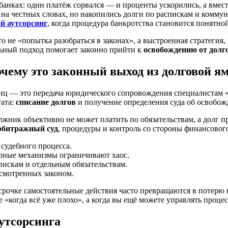
 банках: один платёж сорвался — и проценты ускорились, а вмес
лся на честных словах, но накопились долги по распискам и комм
й аутсорсинг
, когда процедура банкротства становится понятно
о не «попытка разобраться в законах», а выстроенная стратеги
льный подход помогает законно прийти к
освобождению от долг
очему это законный выход из долговой я
лиц — это передача юридического сопровождения специалистам
тата:
списание долгов
и получение определения суда об освобож
лжник объективно не может платить по обязательствам, а долг п
рбитражный суд
, процедуры и контроль со стороны финансовог
и судебного процесса.
урные механизмы ограничивают хаос.
пискам и отдельным обязательствам.
усмотренных законом.
рочке самостоятельные действия часто превращаются в потерю в
 «когда всё уже плохо», а когда вы ещё можете управлять процес
утсорсинга