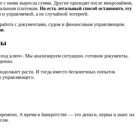
те с ними выросла сумма. Другие приходят после микрозаймов,
унальным платежам.
Но есть легальный способ остановить эту
й и управляемой, а не случайной лотереей.
я, работа с документами, судом и финансовым управляющим.
ов
.
мы
 «под ключ». Мы анализируем ситуацию, готовим документы,
дении.
родолжает расти. И тогда вместо бесконечных попыток
о управляющего.
ремени. А время в банкротстве — это деньги, нервы и шанс на
сом.