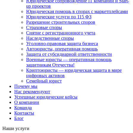
Юридическое сопровождение IT компаний и Start-
up проектов
Юридическая помощь в спорах с маркетплейсами
Юридические услуги по 115 ФЗ
Разрешение строительных споров
Страховые споры
Снятие с регистрационного учета
Наследственные споры
Уголовно-правовая защита бизнеса
Автоюристы, оперативная помощь
Защита от субсидиарной ответственности
Военные юристы — оперативная помощь
защитникам Отечества!
Криптоюристы — юридическая защита в мире
цифровых активов
Семейный юрист
Почему мы
Нас рекомендуют
Успешные юридические кейсы
О компании
Команда
Контакты
Блог
Наши услуги