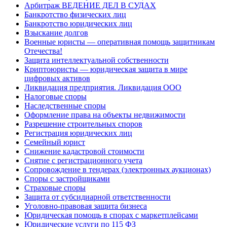
Арбитраж ВЕДЕНИЕ ДЕЛ В СУДАХ
Банкротство физических лиц
Банкротство юридических лиц
Взыскание долгов
Военные юристы — оперативная помощь защитникам
Отечества!
Защита интеллектуальной собственности
Криптоюристы — юридическая защита в мире
цифровых активов
Ликвидация предприятия. Ликвидация ООО
Налоговые споры
Наследственные споры
Оформление права на объекты недвижимости
Разрешение строительных споров
Регистрация юридических лиц
Семейный юрист
Снижение кадастровой стоимости
Снятие с регистрационного учета
Сопровождение в тендерах (электронных аукционах)
Споры с застройщиками
Страховые споры
Защита от субсидиарной ответственности
Уголовно-правовая защита бизнеса
Юридическая помощь в спорах с маркетплейсами
Юридические услуги по 115 ФЗ