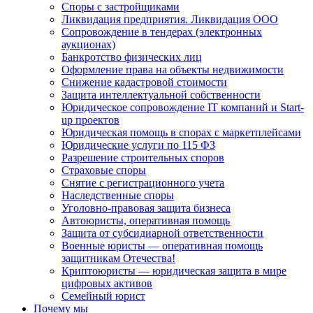
Споры с застройщиками
Ликвидация предприятия. Ликвидация ООО
Сопровождение в тендерах (электронных
аукционах)
Банкротство физических лиц
Оформление права на объекты недвижимости
Снижение кадастровой стоимости
Защита интеллектуальной собственности
Юридическое сопровождение IT компаний и Start-
up проектов
Юридическая помощь в спорах с маркетплейсами
Юридические услуги по 115 ФЗ
Разрешение строительных споров
Страховые споры
Снятие с регистрационного учета
Наследственные споры
Уголовно-правовая защита бизнеса
Автоюристы, оперативная помощь
Защита от субсидиарной ответственности
Военные юристы — оперативная помощь
защитникам Отечества!
Криптоюристы — юридическая защита в мире
цифровых активов
Семейный юрист
Почему мы