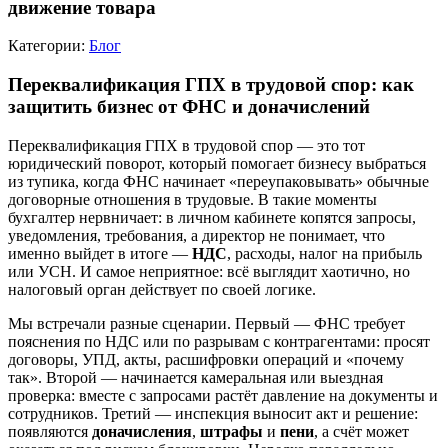
движение товара
Категории:
Блог
Переквалификация ГПХ в трудовой спор: как
защитить бизнес от ФНС и доначислений
Переквалификация ГПХ в трудовой спор — это тот
юридический поворот, который помогает бизнесу выбраться
из тупика, когда ФНС начинает «переупаковывать» обычные
договорные отношения в трудовые. В такие моменты
бухгалтер нервничает: в личном кабинете копятся запросы,
уведомления, требования, а директор не понимает, что
именно выйдет в итоге —
НДС
, расходы, налог на прибыль
или УСН. И самое неприятное: всё выглядит хаотично, но
налоговый орган действует по своей логике.
Мы встречали разные сценарии. Первый — ФНС требует
пояснения по НДС или по разрывам с контрагентами: просят
договоры, УПД, акты, расшифровки операций и «почему
так». Второй — начинается камеральная или выездная
проверка: вместе с запросами растёт давление на документы и
сотрудников. Третий — инспекция выносит акт и решение:
появляются
доначисления
,
штрафы
и
пени
, а счёт может