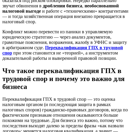
оказаться под риском блокировки. Нередко параллельно
звучат обвинения в
дроблении бизнеса
,
необоснованной
налоговой выгоде
и работе с «техническими» контрагентами
— и тогда хозяйственная операция внезапно превращается в
налоговый спор.
Конфликт можно перевести из паники в управляемую
юридическую стратегию — через анализ документов,
грамотные пояснения, возражения, жалобу в УФНС и защиту
в арбитражном суде.
Переквалификация ГПХ в трудовой
спор
при этом становится не «теорией», а инструментом
доказательной работы и выверенной правовой позиции.
Что такое переквалификация ГПХ в
трудовой спор и почему это важно для
бизнеса
Переквалификация ГПХ в трудовой спор — это оценка
налоговым органом (и последующая защита в рамках
налоговых споров) гражданско-правовых договоров, когда по
фактическим признакам отношения оказываются больше
похожими на трудовые. Для бизнеса это важно, потому что
последствия выходят далеко за пределы фразы «как назвали
договор»: меняется налоговая квалификация, а значит —