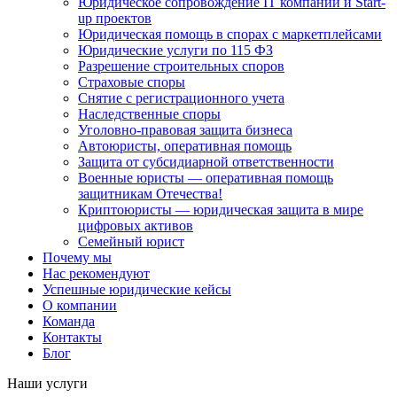
Юридическое сопровождение IT компаний и Start-
up проектов
Юридическая помощь в спорах с маркетплейсами
Юридические услуги по 115 ФЗ
Разрешение строительных споров
Страховые споры
Снятие с регистрационного учета
Наследственные споры
Уголовно-правовая защита бизнеса
Автоюристы, оперативная помощь
Защита от субсидиарной ответственности
Военные юристы — оперативная помощь
защитникам Отечества!
Криптоюристы — юридическая защита в мире
цифровых активов
Семейный юрист
Почему мы
Нас рекомендуют
Успешные юридические кейсы
О компании
Команда
Контакты
Блог
Наши услуги