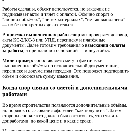
Работы сделаны, объект используется, но заказчик не
подписывает акты и тянет с оплатой. Обычно спорят о
“лишних объёмах”, “не тех материалах”, “не так выполнено”
— но без конкретных доказательств.
В
приемка выполненных работ спор
мы проверяем договор,
акты КС-2/КС-3 или УПД, переписку и платёжные
документы. Далее готовим требования о
взыскании оплаты
за работы
, а при наличии оснований — и неустойку.
Мини-пример:
сопоставляем смету и фактически
выполненные объёмы по исполнительной документации,
переписке и документам передачи. Это позволяет подтвердить
объём и обосновать сумму взыскания.
Когда спор связан со сметой и дополнительными
работами
Во время строительства появляются дополнительные объёмы,
но порядок согласования оформлен “как получится”. Затем
стороны спорят: кто должен был согласовать, что считать
допработами, по какой цене и в какие сроки.
Мы анализируем переписку, сметы, акты и фактическое