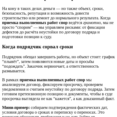
На кону в таких делах деньги — но также объект, сроки,
безопасность, репутация и возможность довести
строительство или ремонт до нормального результата. Когда
приемка выполненных работ спор
ведётся
грамотно
, мы не
просто “спорим” — мы управляем рисками: от фиксации
дефектов до расчёта неустойки по договору подряда и
подготовки позиции к суду.
Когда подрядчик сорвал сроки
Подрядчик обещал завершить работы, но объект стоит: график
“плывёт”, затем появляются новые даты и просьбы
“подождать”. Заказчик нервничает, а ответственность
размывается.
В рамках
приемка выполненных работ спор
мы
анализируем договор, фиксируем просрочку, проверяем
уведомления и считаем неустойку по договору подряда. Затем
готовим претензионную позицию и документы, чтобы в суде
просрочка выглядела не как “кажется”, а как доказанный факт.
Мини-пример:
собираем подтверждения фактических дат,
условия договора о сроках и переписку о переносах. Это
помогает обосновать требования и не дать “уйти от