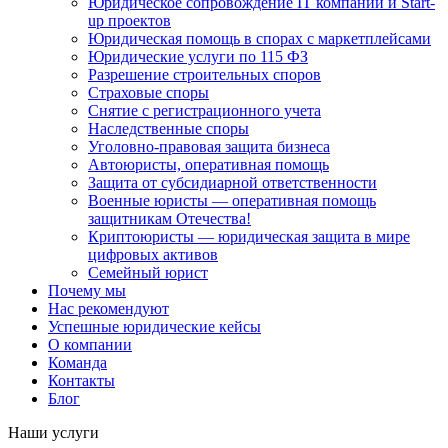
Юридическое сопровождение IT компаний и Start-
up проектов
Юридическая помощь в спорах с маркетплейсами
Юридические услуги по 115 ФЗ
Разрешение строительных споров
Страховые споры
Снятие с регистрационного учета
Наследственные споры
Уголовно-правовая защита бизнеса
Автоюристы, оперативная помощь
Защита от субсидиарной ответственности
Военные юристы — оперативная помощь
защитникам Отечества!
Криптоюристы — юридическая защита в мире
цифровых активов
Семейный юрист
Почему мы
Нас рекомендуют
Успешные юридические кейсы
О компании
Команда
Контакты
Блог
Наши услуги