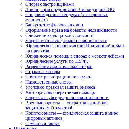
Споры с застройщиками
Ликвидация предприятия. Ликвидация ООО
Сопровождение в тендерах (электронных
аукционах)
Банкротство физических лиц
Оформление права на объекты недвижимости
Снижение кадастровой стоимости
Защита интеллектуальной собственности
Юридическое сопровождение IT компаний и Start-
up проектов
Юридическая помощь в спорах с маркетплейсами
Юридические услуги по 115 ФЗ
Разрешение строительных споров
Страховые споры
Снятие с регистрационного учета
Наследственные споры
Уголовно-правовая защита бизнеса
Автоюристы, оперативная помощь
Защита от субсидиарной ответственности
Военные юристы — оперативная помощь
защитникам Отечества!
Криптоюристы — юридическая защита в мире
цифровых активов
Семейный юрист
Почему мы