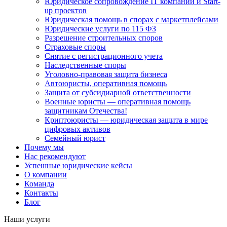
Юридическое сопровождение IT компаний и Start-
up проектов
Юридическая помощь в спорах с маркетплейсами
Юридические услуги по 115 ФЗ
Разрешение строительных споров
Страховые споры
Снятие с регистрационного учета
Наследственные споры
Уголовно-правовая защита бизнеса
Автоюристы, оперативная помощь
Защита от субсидиарной ответственности
Военные юристы — оперативная помощь
защитникам Отечества!
Криптоюристы — юридическая защита в мире
цифровых активов
Семейный юрист
Почему мы
Нас рекомендуют
Успешные юридические кейсы
О компании
Команда
Контакты
Блог
Наши услуги