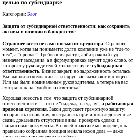
целью по субсидиарке
Категории:
Блог
Защита от субсидиарной ответственности: как сохранить
активы и позиции в банкротстве
Страшнее всего не само письмо от кредитора
. Страшнее —
момент, когда вы понимаете: долги компании уже не “где-то
там”, а “про вас”. Требования растут, арбитражный суд
назначает заседания, а в формулировках звучит одно слово, от
которого у руководителей холодеют руки:
субсидиарная
ответственность
. Бизнес закрыт, но задолженность осталась.
Вы вышли из компании — и вдруг вас вызывают в процесс.
Или вы были номинальным руководителем, а теперь на вас
смотрят как на “удобного ответчика”.
Хорошая новость в том, что защита от субсидиарной
ответственности — это не “надежда на удачу”, а
работающая
правовая стратегия
. Закон допускает грамотную защиту:
оспаривать основания, выстраивать причинно-следственные
связи, доказывать отсутствие вины, проверять сделки и
финансовые документы. В нашей практике мы видели, как
правильно собранная позиция меняла исход дела — даже
когда кредиторы уверены в победе.