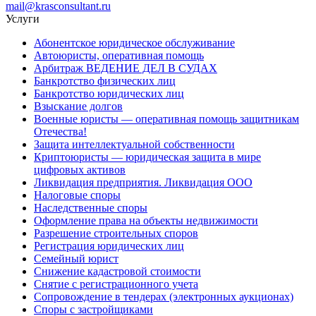
mail@krasconsultant.ru
Услуги
Абонентское юридическое обслуживание
Автоюристы, оперативная помощь
Арбитраж ВЕДЕНИЕ ДЕЛ В СУДАХ
Банкротство физических лиц
Банкротство юридических лиц
Взыскание долгов
Военные юристы — оперативная помощь защитникам
Отечества!
Защита интеллектуальной собственности
Криптоюристы — юридическая защита в мире
цифровых активов
Ликвидация предприятия. Ликвидация ООО
Налоговые споры
Наследственные споры
Оформление права на объекты недвижимости
Разрешение строительных споров
Регистрация юридических лиц
Семейный юрист
Снижение кадастровой стоимости
Снятие с регистрационного учета
Сопровождение в тендерах (электронных аукционах)
Споры с застройщиками