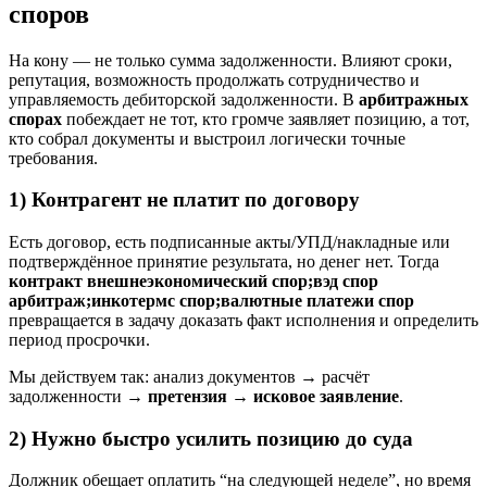
споров
На кону — не только сумма задолженности. Влияют сроки,
репутация, возможность продолжать сотрудничество и
управляемость дебиторской задолженности. В
арбитражных
спорах
побеждает не тот, кто громче заявляет позицию, а тот,
кто собрал документы и выстроил логически точные
требования.
1) Контрагент не платит по договору
Есть договор, есть подписанные акты/УПД/накладные или
подтверждённое принятие результата, но денег нет. Тогда
контракт внешнеэкономический спор;вэд спор
арбитраж;инкотермс спор;валютные платежи спор
превращается в задачу доказать факт исполнения и определить
период просрочки.
Мы действуем так: анализ документов → расчёт
задолженности →
претензия
→
исковое заявление
.
2) Нужно быстро усилить позицию до суда
Должник обещает оплатить “на следующей неделе”, но время