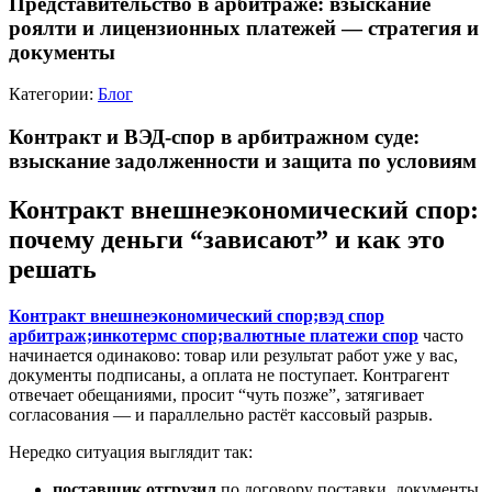
Представительство в арбитраже: взыскание
роялти и лицензионных платежей — стратегия и
документы
Категории:
Блог
Контракт и ВЭД-спор в арбитражном суде:
взыскание задолженности и защита по условиям
Контракт внешнеэкономический спор:
почему деньги “зависают” и как это
решать
Контракт внешнеэкономический спор;вэд спор
арбитраж;инкотермс спор;валютные платежи спор
часто
начинается одинаково: товар или результат работ уже у вас,
документы подписаны, а оплата не поступает. Контрагент
отвечает обещаниями, просит “чуть позже”, затягивает
согласования — и параллельно растёт кассовый разрыв.
Нередко ситуация выглядит так:
поставщик отгрузил
по договору поставки, документы