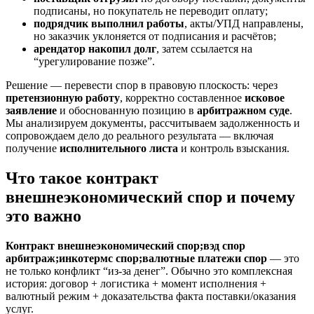
подписаны, но покупатель не переводит оплату;
подрядчик выполнил работы
, акты/УПД направлены,
но заказчик уклоняется от подписания и расчётов;
арендатор накопил долг
, затем ссылается на
“урегулирование позже”.
Решение — перевести спор в правовую плоскость: через
претензионную работу
, корректно составленное
исковое
заявление
и обоснованную позицию в
арбитражном суде
.
Мы анализируем документы, рассчитываем задолженность и
сопровождаем дело до реального результата — включая
получение
исполнительного листа
и контроль взыскания.
Что такое контракт
внешнеэкономический спор и почему
это важно
Контракт внешнеэкономический спор;вэд спор
арбитраж;инкотермс спор;валютные платежи спор
— это
не только конфликт “из-за денег”. Обычно это комплексная
история: договор + логистика + момент исполнения +
валютный режим + доказательства факта поставки/оказания
услуг.