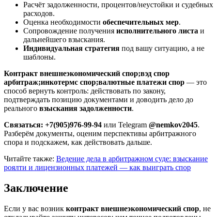
Расчёт задолженности, процентов/неустойки и судебных
расходов.
Оценка необходимости
обеспечительных мер
.
Сопровождение получения
исполнительного листа
и
дальнейшего взыскания.
Индивидуальная стратегия
под вашу ситуацию, а не
шаблоны.
Контракт внешнеэкономический спор;вэд спор
арбитраж;инкотермс спор;валютные платежи спор
— это
способ вернуть контроль: действовать по закону,
подтверждать позицию документами и доводить дело до
реального
взыскания задолженности
.
Связаться:
+7(905)976-99-94
или Telegram
@nemkov2045
.
Разберём документы, оценим перспективы арбитражного
спора и подскажем, как действовать дальше.
Читайте также:
Ведение дела в арбитражном суде: взыскание
роялти и лицензионных платежей — как выиграть спор
Заключение
Если у вас возник
контракт внешнеэкономический спор
, не