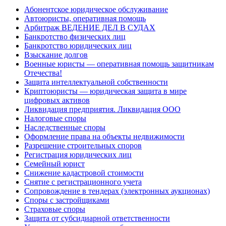
Абонентское юридическое обслуживание
Автоюристы, оперативная помощь
Арбитраж ВЕДЕНИЕ ДЕЛ В СУДАХ
Банкротство физических лиц
Банкротство юридических лиц
Взыскание долгов
Военные юристы — оперативная помощь защитникам
Отечества!
Защита интеллектуальной собственности
Криптоюристы — юридическая защита в мире
цифровых активов
Ликвидация предприятия. Ликвидация ООО
Налоговые споры
Наследственные споры
Оформление права на объекты недвижимости
Разрешение строительных споров
Регистрация юридических лиц
Семейный юрист
Снижение кадастровой стоимости
Снятие с регистрационного учета
Сопровождение в тендерах (электронных аукционах)
Споры с застройщиками
Страховые споры
Защита от субсидиарной ответственности