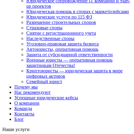
Юридическое сопровождение IT компаний и Start-
up проектов
Юридическая помощь в спорах с маркетплейсами
Юридические услуги по 115 ФЗ
Разрешение строительных споров
Страховые споры
Снятие с регистрационного учета
Наследственные споры
Уголовно-правовая защита бизнеса
Автоюристы, оперативная помощь
Защита от субсидиарной ответственности
Военные юристы — оперативная помощь
защитникам Отечества!
Криптоюристы — юридическая защита в мире
цифровых активов
Семейный юрист
Почему мы
Нас рекомендуют
Успешные юридические кейсы
О компании
Команда
Контакты
Блог
Наши услуги