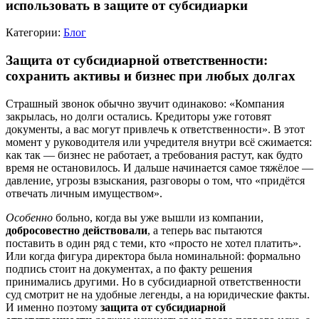
использовать в защите от субсидиарки
Категории:
Блог
Защита от субсидиарной ответственности:
сохранить активы и бизнес при любых долгах
Страшный звонок обычно звучит одинаково: «Компания
закрылась, но долги остались. Кредиторы уже готовят
документы, а вас могут привлечь к ответственности». В этот
момент у руководителя или учредителя внутри всё сжимается:
как так — бизнес не работает, а требования растут, как будто
время не остановилось. И дальше начинается самое тяжёлое —
давление, угрозы взыскания, разговоры о том, что «придётся
отвечать личным имуществом».
Особенно
больно, когда вы уже вышли из компании,
добросовестно действовали
, а теперь вас пытаются
поставить в один ряд с теми, кто «просто не хотел платить».
Или когда фигура директора была номинальной: формально
подпись стоит на документах, а по факту решения
принимались другими. Но в субсидиарной ответственности
суд смотрит не на удобные легенды, а на юридические факты.
И именно поэтому
защита от субсидиарной