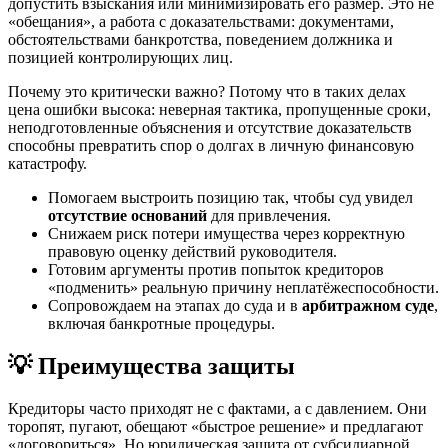
допустить взыскания или минимизировать его размер. Это не
«обещания», а работа с доказательствами: документами,
обстоятельствами банкротства, поведением должника и
позицией контролирующих лиц.
Почему это критически важно? Потому что в таких делах
цена ошибки высока: неверная тактика, пропущенные сроки,
неподготовленные объяснения и отсутствие доказательств
способны превратить спор о долгах в личную финансовую
катастрофу.
Помогаем выстроить позицию так, чтобы суд увидел
отсутствие оснований
для привлечения.
Снижаем риск потери имущества через корректную
правовую оценку действий руководителя.
Готовим аргументы против попыток кредиторов
«подменить» реальную причину неплатёжеспособности.
Сопровождаем на этапах до суда и в
арбитражном суде
,
включая банкротные процедуры.
💡 Преимущества защиты
Кредиторы часто приходят не с фактами, а с давлением. Они
торопят, пугают, обещают «быстрое решение» и предлагают
«договориться». Но юридическая защита от субсидиарной