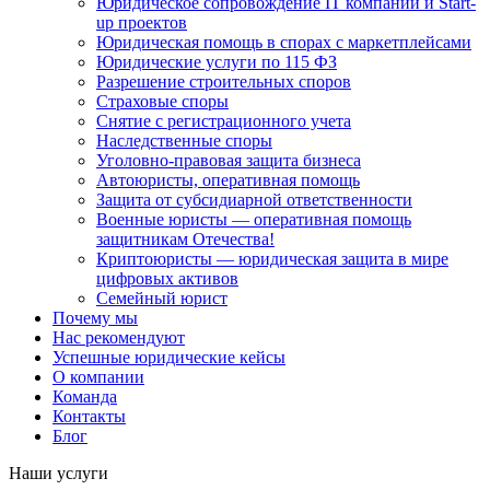
Юридическое сопровождение IT компаний и Start-
up проектов
Юридическая помощь в спорах с маркетплейсами
Юридические услуги по 115 ФЗ
Разрешение строительных споров
Страховые споры
Снятие с регистрационного учета
Наследственные споры
Уголовно-правовая защита бизнеса
Автоюристы, оперативная помощь
Защита от субсидиарной ответственности
Военные юристы — оперативная помощь
защитникам Отечества!
Криптоюристы — юридическая защита в мире
цифровых активов
Семейный юрист
Почему мы
Нас рекомендуют
Успешные юридические кейсы
О компании
Команда
Контакты
Блог
Наши услуги