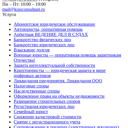
Пн – Пт: 10:00 – 19:00
mail@krasconsultant.ru
Услуги
Абонентское юридическое обслуживание
Автоюристы, оперативная помощь
Арбитраж ВЕДЕНИЕ ДЕЛ В СУДАХ
Банкротство физических лиц
Банкротство юридических лиц
Взыскание долгов
Военные юристы — оперативная помощь защитникам
Отечества!
Защита интеллектуальной собственности
Криптоюристы — юридическая защита в мире
цифровых активов
Ликвидация предприятия. Ликвидация ООО
Налоговые споры
Наследственные споры
Оформление права на объекты недвижимости
Разрешение строительных споров
Регистрация юридических лиц
Семейный юрист
Снижение кадастровой стоимости
Снятие с регистрационного учета
Сопровождение в тендерах (электронных аукционах)