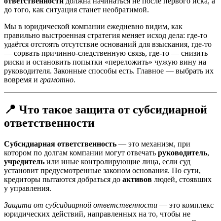
ответственности
должна начинаться не после первого иска, а
до того, как ситуация станет необратимой.
Мы в юридической компании ежедневно видим, как
правильно выстроенная стратегия меняет исход дела: где-то
удаётся отстоять отсутствие оснований для взыскания, где-то
— сорвать причинно-следственную связь, где-то — снизить
риски и остановить попытки «переложить» чужую вину на
руководителя. Законные способы есть. Главное — выбрать их
вовремя и
грамотно
.
📍 Что такое защита от субсидиарной
ответственности
Субсидиарная ответственность
— это механизм, при
котором по долгам компании могут отвечать
руководитель
,
учредитель
или иные контролирующие лица, если суд
установит предусмотренные законом основания. По сути,
кредиторы пытаются добраться до
активов
людей, стоявших
у управления.
Защита от субсидиарной ответственности
— это комплекс
юридических действий, направленных на то, чтобы не