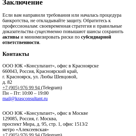
Заключение
Если вам направили требования или началась процедура
банкротства, не откладывайте защиту. Обратитесь к
профессионалам: своевременная стратегия и правильные
доказательства
существенно
повышают шансы сохранить
активы
и минимизировать риски по
субсидиарной
ответственности
.
Контакты
ООО ЮК «Консультант», офис в Красноярске
660043, Россия, Красноярский край,
г. Красноярск, ул. Любы Шевцовой,
д. 82
+7 (905) 976 99 94
(Telegram)
Пн – Пт: 10:00 – 19:00
mail@krasconsultant.ru
ООО ЮК «Консультант», офис в Москве
129085, Россия, г. Москва,
проспект Мира, д. 95, стр. 1, офис 1513/2
метро «Алексеевская»
+7 (905) 976 99 94
(Telegram)