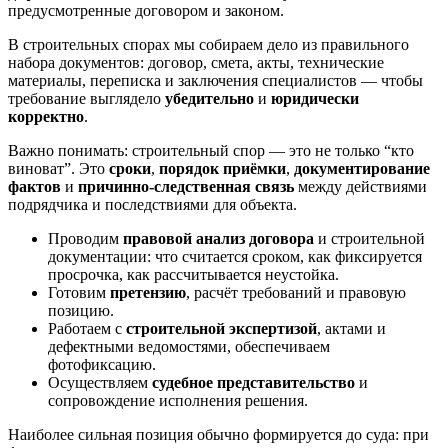
предусмотренные договором и законом.
В строительных спорах мы собираем дело из правильного
набора документов: договор, смета, акты, технические
материалы, переписка и заключения специалистов — чтобы
требование выглядело
убедительно
и
юридически
корректно
.
Важно понимать: строительный спор — это не только “кто
виноват”. Это
сроки
,
порядок приёмки
,
документирование
фактов
и
причинно-следственная связь
между действиями
подрядчика и последствиями для объекта.
Проводим
правовой анализ договора
и строительной
документации: что считается сроком, как фиксируется
просрочка, как рассчитывается неустойка.
Готовим
претензию
, расчёт требований и правовую
позицию.
Работаем с
строительной экспертизой
, актами и
дефектными ведомостями, обеспечиваем
фотофиксацию.
Осуществляем
судебное представительство
и
сопровождение исполнения решения.
Наиболее сильная позиция обычно формируется до суда: при