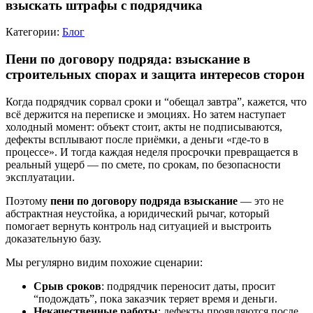
взыскать штрафы с подрядчика
Категории:
Блог
Пени по договору подряда: взыскание в
строительных спорах и защита интересов сторон
Когда подрядчик сорвал сроки и “обещал завтра”, кажется, что
всё держится на переписке и эмоциях. Но затем наступает
холодный момент: объект стоит, акты не подписываются,
дефекты всплывают после приёмки, а деньги «где-то в
процессе». И тогда каждая неделя просрочки превращается в
реальный ущерб — по смете, по срокам, по безопасности
эксплуатации.
Поэтому
пени по договору подряда взыскание
— это не
абстрактная неустойка, а юридический рычаг, который
помогает вернуть контроль над ситуацией и выстроить
доказательную базу.
Мы регулярно видим похожие сценарии:
Срыв сроков
: подрядчик переносит даты, просит
“подождать”, пока заказчик теряет время и деньги.
Некачественные работы
: дефекты проявляются после