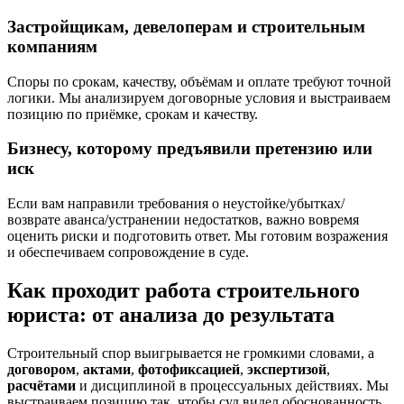
Застройщикам, девелоперам и строительным
компаниям
Споры по срокам, качеству, объёмам и оплате требуют точной
логики. Мы анализируем договорные условия и выстраиваем
позицию по приёмке, срокам и качеству.
Бизнесу, которому предъявили претензию или
иск
Если вам направили требования о неустойке/убытках/
возврате аванса/устранении недостатков, важно вовремя
оценить риски и подготовить ответ. Мы готовим возражения
и обеспечиваем сопровождение в суде.
Как проходит работа строительного
юриста: от анализа до результата
Строительный спор выигрывается не громкими словами, а
договором
,
актами
,
фотофиксацией
,
экспертизой
,
расчётами
и дисциплиной в процессуальных действиях. Мы
выстраиваем позицию так, чтобы суд видел обоснованность