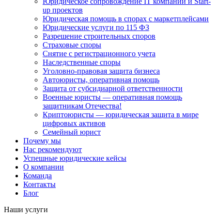
Юридическое сопровождение IT компаний и Start-
up проектов
Юридическая помощь в спорах с маркетплейсами
Юридические услуги по 115 ФЗ
Разрешение строительных споров
Страховые споры
Снятие с регистрационного учета
Наследственные споры
Уголовно-правовая защита бизнеса
Автоюристы, оперативная помощь
Защита от субсидиарной ответственности
Военные юристы — оперативная помощь
защитникам Отечества!
Криптоюристы — юридическая защита в мире
цифровых активов
Семейный юрист
Почему мы
Нас рекомендуют
Успешные юридические кейсы
О компании
Команда
Контакты
Блог
Наши услуги