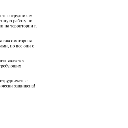
ть сотрудникам
енную работу по
 на территории г.
я таксомоторная
ами, но все они с
нт» является
 требующих
сотрудничать с
ически защищена!