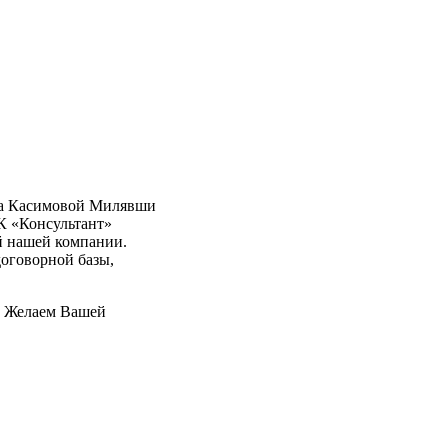
ра Касимовой Милявши
К «Консультант»
й нашей компании.
договорной базы,
. Желаем Вашей