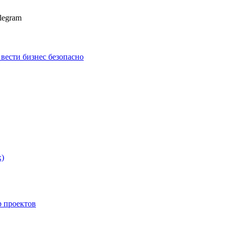
legram
к вести бизнес безопасно
х)
p проектов