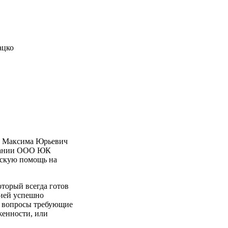
ацко
а Максима Юрьевич
мпании ООО ЮК
ескую помощь на
торый всегда готов
нией успешно
и вопросы требующие
женности, или