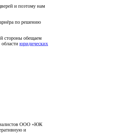
верей и поэтому нам
арнёра по решению
ей стороны обещаем
в области
юридических
ециалистов ООО «ЮК
перативную и