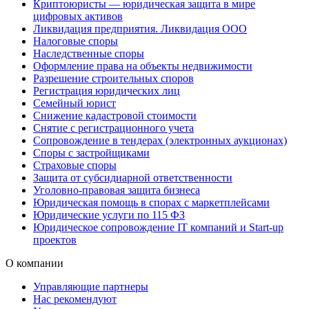
Криптоюристы — юридическая защита в мире
цифровых активов
Ликвидация предприятия. Ликвидация ООО
Налоговые споры
Наследственные споры
Оформление права на объекты недвижимости
Разрешение строительных споров
Регистрация юридических лиц
Семейный юрист
Снижение кадастровой стоимости
Снятие с регистрационного учета
Сопровождение в тендерах (электронных аукционах)
Споры с застройщиками
Страховые споры
Защита от субсидиарной ответственности
Уголовно-правовая защита бизнеса
Юридическая помощь в спорах с маркетплейсами
Юридические услуги по 115 ФЗ
Юридическое сопровождение IT компаний и Start-up
проектов
О компании
Управляющие партнеры
Нас рекомендуют