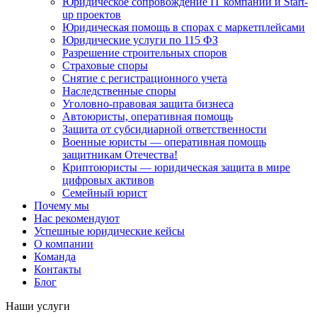
Юридическое сопровождение IT компаний и Start-
up проектов
Юридическая помощь в спорах с маркетплейсами
Юридические услуги по 115 ФЗ
Разрешение строительных споров
Страховые споры
Снятие с регистрационного учета
Наследственные споры
Уголовно-правовая защита бизнеса
Автоюристы, оперативная помощь
Защита от субсидиарной ответственности
Военные юристы — оперативная помощь
защитникам Отечества!
Криптоюристы — юридическая защита в мире
цифровых активов
Семейный юрист
Почему мы
Нас рекомендуют
Успешные юридические кейсы
О компании
Команда
Контакты
Блог
Наши услуги