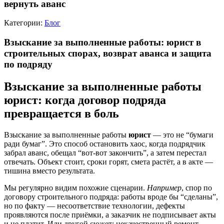
вернуть аванс
Категории:
Блог
Взыскание за выполненные работы: юрист в
строительных спорах, возврат аванса и защита
по подряду
Взыскание за выполненные работы
юрист: когда договор подряда
превращается в боль
Взыскание за выполненные работы
юрист
— это не “бумаги
ради бумаг”. Это способ остановить хаос, когда подрядчик
забрал аванс, обещал “вот-вот закончить”, а затем перестал
отвечать. Объект стоит, сроки горят, смета растёт, а в акте —
тишина вместо результата.
Мы регулярно видим похожие сценарии.
Например
, спор по
договору строительного подряда: работы вроде бы “сделаны”,
но по факту — несоответствие технологии, дефекты
проявляются после приёмки, а заказчик не подписывает акты
и не платит. Или другой сюжет: некачественный ремонт —