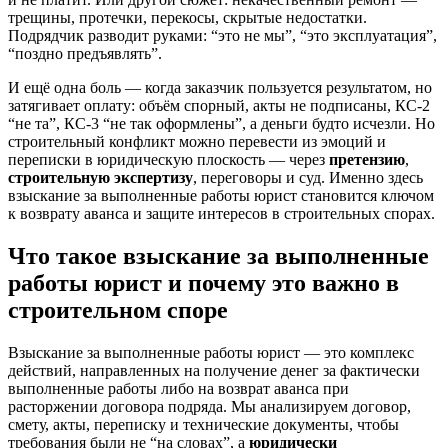
трещины, протечки, перекосы, скрытые недостатки.
Подрядчик разводит руками: “это не мы”, “это эксплуатация”,
“поздно предъявлять”.
И ещё одна боль — когда заказчик пользуется результатом, но
затягивает оплату: объём спорный, акты не подписаны, КС-2
“не та”, КС-3 “не так оформлены”, а деньги будто исчезли. Но
строительный конфликт можно перевести из эмоций и
переписки в юридическую плоскость — через
претензию
,
строительную экспертизу
, переговоры и суд. Именно здесь
взыскание за выполненные работы юрист становится ключом
к возврату аванса и защите интересов в строительных спорах.
Что такое взыскание за выполненные
работы юрист и почему это важно в
строительном споре
Взыскание за выполненные работы юрист — это комплекс
действий, направленных на получение денег за фактически
выполненные работы либо на возврат аванса при
расторжении договора подряда. Мы анализируем договор,
смету, акты, переписку и технические документы, чтобы
требования были не “на словах”, а
юридически