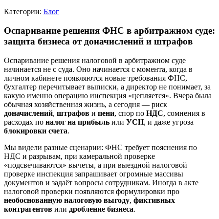
Категории:
Блог
Оспаривание решения ФНС в арбитражном суде:
защита бизнеса от доначислений и штрафов
Оспаривание решения налоговой в арбитражном суде
начинается не с суда. Оно начинается с момента, когда в
личном кабинете появляются новые требования ФНС,
бухгалтер перечитывает выписки, а директор не понимает, за
какую именно операцию инспекция «цепляется». Вчера была
обычная хозяйственная жизнь, а сегодня — риск
доначислений
,
штрафов
и
пени
, спор по
НДС
, сомнения в
расходах по
налог на прибыль
или
УСН
, и даже угроза
блокировки счета
.
Мы видели разные сценарии: ФНС требует пояснения по
НДС и разрывам, при камеральной проверке
«подсвечиваются» вычеты, а при выездной налоговой
проверке инспекция запрашивает огромные массивы
документов и задаёт вопросы сотрудникам. Иногда в акте
налоговой проверки появляются формулировки про
необоснованную налоговую выгоду
,
фиктивных
контрагентов
или
дробление бизнеса
.