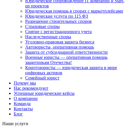
Юридическое сопровождение IT компаний и Start-
up проектов
Юридическая помощь в спорах с маркетплейсами
Юридические услуги по 115 ФЗ
Разрешение строительных споров
Страховые споры
Снятие с регистрационного учета
Наследственные споры
Уголовно-правовая защита бизнеса
Автоюристы, оперативная помощь
Защита от субсидиарной ответственности
Военные юристы — оперативная помощь
защитникам Отечества!
Криптоюристы — юридическая защита в мире
цифровых активов
Семейный юрист
Почему мы
Нас рекомендуют
Успешные юридические кейсы
О компании
Команда
Контакты
Блог
Наши услуги