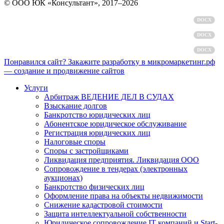
© ООО ЮК «Консультант», 2017–2026
Политика обработки персональных данных
DOCX
Пользовательское соглашение
DOCX
Согласие на обработку персональных данных
DOCX
Понравился сайт? Закажите разработку в микромаркетинг.рф
— создание и продвижение сайтов
Услуги
Арбитраж ВЕДЕНИЕ ДЕЛ В СУДАХ
Взыскание долгов
Банкротство юридических лиц
Абонентское юридическое обслуживание
Регистрация юридических лиц
Налоговые споры
Споры с застройщиками
Ликвидация предприятия. Ликвидация ООО
Сопровождение в тендерах (электронных
аукционах)
Банкротство физических лиц
Оформление права на объекты недвижимости
Снижение кадастровой стоимости
Защита интеллектуальной собственности
Юридическое сопровождение IT компаний и Start-