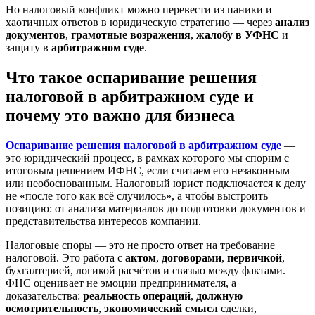
Но налоговый конфликт можно перевести из паники и
хаотичных ответов в юридическую стратегию — через
анализ
документов
,
грамотные возражения
,
жалобу в УФНС
и
защиту в
арбитражном суде
.
Что такое оспаривание решения
налоговой в арбитражном суде и
почему это важно для бизнеса
Оспаривание решения налоговой в арбитражном суде
—
это юридический процесс, в рамках которого мы спорим с
итоговым решением ИФНС, если считаем его незаконным
или необоснованным. Налоговый юрист подключается к делу
не «после того как всё случилось», а чтобы выстроить
позицию: от анализа материалов до подготовки документов и
представительства интересов компании.
Налоговые споры — это не просто ответ на требование
налоговой. Это работа с
актом
,
договорами
,
первичкой
,
бухгалтерией, логикой расчётов и связью между фактами.
ФНС оценивает не эмоции предпринимателя, а
доказательства:
реальность операций
,
должную
осмотрительность
,
экономический смысл
сделки,