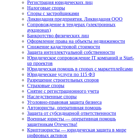
Регистрация юридических лиц
Налоговые споры
Споры с застройщиками
Ликвидация предприятия. Ликвидация ООО
Сопровождение в тендерах (электронных
аукционах)
Банкротство физических лиц
Оформление права на объекты недвижимости
Снижение кадастровой стоимости
Защита интеллектуальной собственности
Юридическое сопровождение IT компаний и Start-
up проектов
Юридическая помощь в спорах с маркетплейсами
Юридические услуги по 115 ФЗ
Разрешение строительных споров
Страховые споры
Снятие с регистрационного учета
Наследственные споры
Уголовно-правовая защита бизнеса
Автоюристы, оперативная помощь
Защита от субсидиарной ответственности
Военные юристы — оперативная помощь
защитникам Отечества!
Криптоюристы — юридическая защита в мире
цифровых активов