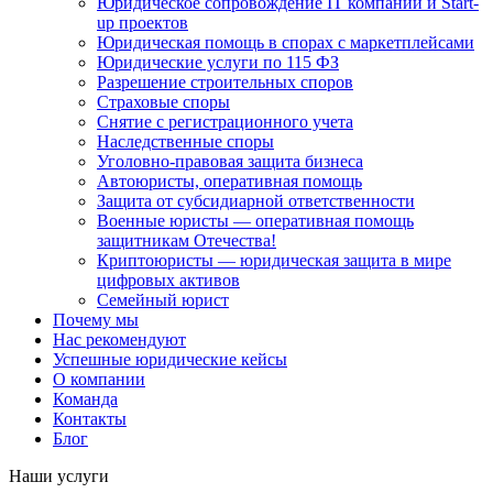
Юридическое сопровождение IT компаний и Start-
up проектов
Юридическая помощь в спорах с маркетплейсами
Юридические услуги по 115 ФЗ
Разрешение строительных споров
Страховые споры
Снятие с регистрационного учета
Наследственные споры
Уголовно-правовая защита бизнеса
Автоюристы, оперативная помощь
Защита от субсидиарной ответственности
Военные юристы — оперативная помощь
защитникам Отечества!
Криптоюристы — юридическая защита в мире
цифровых активов
Семейный юрист
Почему мы
Нас рекомендуют
Успешные юридические кейсы
О компании
Команда
Контакты
Блог
Наши услуги