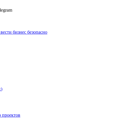
legram
к вести бизнес безопасно
х)
p проектов