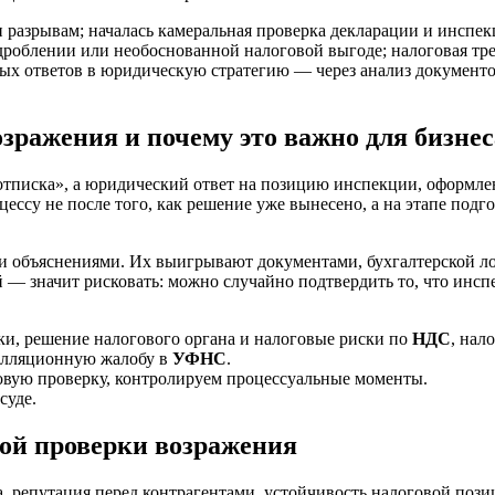
разрывам; началась камеральная проверка декларации и инспек
дроблении или необоснованной налоговой выгоде; налоговая тр
ых ответов в юридическую стратегию — через анализ документо
зражения и почему это важно для бизнес
тписка», а юридический ответ на позицию инспекции, оформлен
ессу не после того, как решение уже вынесено, а на этапе под
объяснениями. Их выигрывают документами, бухгалтерской лог
 — значит рисковать: можно случайно подтвердить то, что инспе
и, решение налогового органа и налоговые риски по
НДС
, нал
пелляционную жалобу в
УФНС
.
вую проверку, контролируем процессуальные моменты.
суде.
ой проверки возражения
а, репутация перед контрагентами, устойчивость налоговой поз