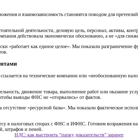
ожения и взаимозависимость становятся поводом для претензий.
тоятельной деятельности, деловую цель, персонал, активы, кон
компания действовала экономически обоснованно, а не «для сни
ески «работает как единое целое». Мы показали разграничение 
тов.
ентами
ссылается на технические компании или «необоснованную налог
льность, движение товара, выполнение работ или оказание усл
 чтобы выводы ФНС не «оторвались» от фактов.
а отсутствие «ресурсной базы». Мы показали фактическое испол
НДС: как выстроить “папку доказательств” заранее