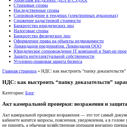
Арбитраж ВЕДЕНИЕ ДЕЛ В СУДАХ
Страховые споры
Наследственные споры
Сопровождение в тендерах (электронных аукционах)
Снижение кадастровой стоимости
Банкротство юридических лиц
Налоговые споры
Банкротство физических лиц
Оформление права на объекты недвижимости
Ликвидация предприятия. Ликвидация ООО
Юридическое сопровождение IT компаний и Start-up прое
Защита интеллектуальной собственности
Уголовно-правовая защита бизнеса
Главная страница
»
НДС: как выстроить “папку доказательств” 
НДС: как выстроить “папку доказательств” зара
Категории:
Блог
Акт камеральной проверки: возражения и защита
Акт камеральной проверки возражения — это тот самый докуме
кабинете копятся запросы, пояснения, уведомления, а в голове
не принять, а обычная хозяйственная операция внезапно превр