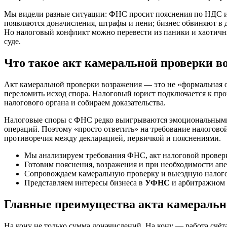
Мы видели разные ситуации: ФНС просит пояснения по НДС и 
появляются доначисления, штрафы и пени; бизнес обвиняют в 
Но налоговый конфликт можно перевести из паники и хаотичн
суде.
Что такое акт камеральной проверки во
Акт камеральной проверки возражения — это не «формальная о
переломить исход спора. Налоговый юрист подключается к проц
налогового органа и собираем доказательства.
Налоговые споры с ФНС редко выигрываются эмоциональными 
операций. Поэтому «просто ответить» на требование налоговой
противоречия между декларацией, первичкой и пояснениями.
Мы анализируем требования ФНС, акт налоговой проверк
Готовим пояснения, возражения и при необходимости а
Сопровождаем камеральную проверку и выездную налого
Представляем интересы бизнеса в
УФНС
и арбитражном 
Главные преимущества акта камеральн
На кону не только сумма доначислений. На кону — работа счёт