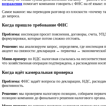
возражения
помогает компании говорить с ФНС на её языке: п
Самое важное: мы переводим разговор из плоскости «почему та
до запроса.
Когда пришло требование ФНС
Проблема:
инспекция просит пояснения, договоры, счета, УПД
формулировки, которые потом сложно отстоять.
Решение:
мы анализируем запрос, определяем, где инспекция п
акцент на связности: декларация ↔ первичка ↔ экономически
Мини-пример:
по НДС налоговая ссылалась на несоответстви
что хозяйственная операция подтверждена, а расхождения нося
Когда идёт камеральная проверка
Проблема:
ФНС задаёт вопросы по декларации, НДС, расходам,
фиктивность.
Решение:
мы проверяем налоговую позицию, собираем первичк
позицию компании до финального решения налогового органа.
Мини-пример:
по цепочке поставок налоговая ставила под со