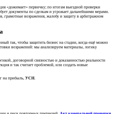
ция «дожимает» первичку; по итогам выездной проверки
ебует документы по сделкам и угрожает дальнейшими мерами.
в, грамотные возражения, жалобу и защиту в арбитражном
а
ный так, чтобы защитить бизнес на стадии, когда ещё можно
готовки возражений: мы анализируем материалы, логику
икой, договорной связностью и доказанностью реальности
кция и так считает проблемой, или создать новые
ог на прибыль,
УСН
.
иции и риск повторных претензий.
Акт камеральной проверки