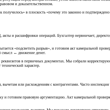
равовом и доказательственном.
к получилось» в плоскость «почему это законно и подтверждено
, акты и расшифровки операций. Бухгалтер нервничает, директо
ытается «подсветить разрыв», и готовим акт камеральной провер
й смысл ↔ движение денег.
е реквизитов в первичных документах. Мы собрали корректирую
т технический характер.
 вычетам или расхождениям с контрагентами. Часто инспекция 
у и готовим правовую аргументацию. Акт камеральной проверк
мнение реальность вычетов. Мы показали договорную структуру, 