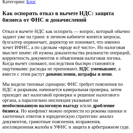
Категории:
Блог
Как оспорить отказ в вычете НДС: защита
бизнеса от ФНС и доначислений
Отказ в вычете НДС как оспорить — вопрос, который обычно
задают уже на грани: в личном кабинете копятся запросы,
бухгалтер нервничает, директор не понимает, что именно
хочет ИФНС, а по сделкам «вроде всё чисто». Но налоговая
мыслит иначе: ей нужны доказательства реальности операций,
корректность документов и объяснимая налоговая логика.
Когда вычет снимают, последствия
быстро
становятся
ощутимыми: расходы не принимают,
НДС уменьшают
, а
вместе с этим растут
доначисления, штрафы и пени
.
Мы видели типовые сценарии: ФНС требует пояснения по
НДС и разрывам, начинается камеральная проверка, затем
приходит акт налоговой проверки и решение налогового
органа, а параллельно инспекция указывает на
необоснованную налоговую выгоду
и/или
дробление
бизнеса
. Но конфликт можно перевести из режима паники и
хаотичных ответов в юридическую стратегию: анализ
документов, грамотные пояснения, возражения,
апелляционная жалоба в УФНС и защита в арбитражном суде.