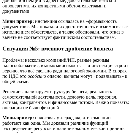
доводы инспекции в адресные, доказательные тезисы и
опровергнуть их конкретными обстоятельствами и
документами.
Мини-пример:
инспекция ссылалась на «формальность
документов». Мы показали их достаточность и взаимосвязь с
исполнением обязательств, а также обосновали, что отказ в
вычете не соответствует фактическим обстоятельствам.
Ситуация №5: вменяют дробление бизнеса
Проблема: несколько компаний/ИП, разные режимы
налогообложения, взаимозависимость — и инспекция строит
версию, что всё сделано ради налоговой экономии. В спорах
по НДС это
особенно
опасно: вычеты могут «подвязывать» к
общей схеме.
Решение: анализируем структуру бизнеса, реальность
самостоятельной деятельности, деловую цель, персонал,
активы, контрагентов и финансовые потоки. Важно показать:
операции не были фикцией.
Мини-пример:
налоговая утверждала, что компании
работают как одна. Мы доказали различие функций,
распределение ресурсов и наличие экономической причины