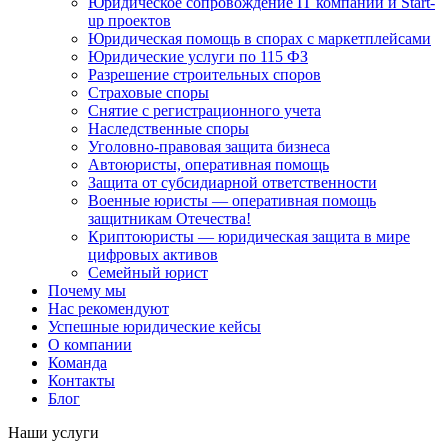
Юридическое сопровождение IT компаний и Start-
up проектов
Юридическая помощь в спорах с маркетплейсами
Юридические услуги по 115 ФЗ
Разрешение строительных споров
Страховые споры
Снятие с регистрационного учета
Наследственные споры
Уголовно-правовая защита бизнеса
Автоюристы, оперативная помощь
Защита от субсидиарной ответственности
Военные юристы — оперативная помощь
защитникам Отечества!
Криптоюристы — юридическая защита в мире
цифровых активов
Семейный юрист
Почему мы
Нас рекомендуют
Успешные юридические кейсы
О компании
Команда
Контакты
Блог
Наши услуги