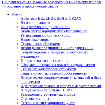
Понравился сайт? Закажите разработку в микромаркетинг.рф
— создание и продвижение сайтов
Услуги
Арбитраж ВЕДЕНИЕ ДЕЛ В СУДАХ
Взыскание долгов
Банкротство юридических лиц
Абонентское юридическое обслуживание
Регистрация юридических лиц
Налоговые споры
Споры с застройщиками
Ликвидация предприятия. Ликвидация ООО
Сопровождение в тендерах (электронных
аукционах)
Банкротство физических лиц
Оформление права на объекты недвижимости
Снижение кадастровой стоимости
Защита интеллектуальной собственности
Юридическое сопровождение IT компаний и Start-
up проектов
Юридическая помощь в спорах с маркетплейсами
Юридические услуги по 115 ФЗ
Разрешение строительных споров
Страховые споры
Снятие с регистрационного учета