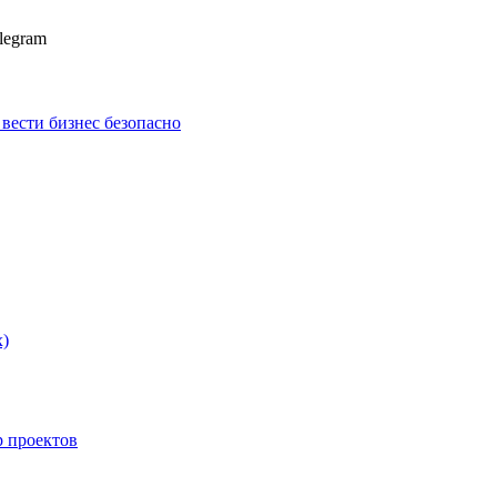
legram
к вести бизнес безопасно
х)
p проектов