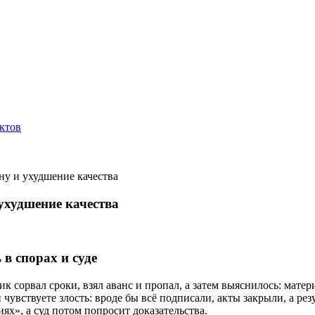
ктов
ну и ухудшение качества
ухудшение качества
в спорах и суде
к сорвал сроки, взял аванс и пропал, а затем выяснилось: матер
увствуете злость: вроде бы всё подписали, акты закрыли, а рез
ях», а суд потом попросит доказательства.