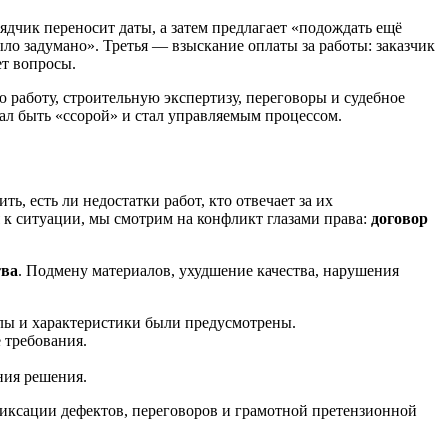
ядчик переносит даты, а затем предлагает «подождать ещё
ло задумано». Третья — взыскание оплаты за работы: заказчик
ет вопросы.
работу, строительную экспертизу, переговоры и судебное
тал быть «ссорой» и стал управляемым процессом.
ь, есть ли недостатки работ, кто отвечает за их
 к ситуации, мы смотрим на конфликт глазами права:
договор
тва
. Подмену материалов, ухудшение качества, нарушения
алы и характеристики были предусмотрены.
 требования.
ния решения.
фиксации дефектов, переговоров и грамотной претензионной