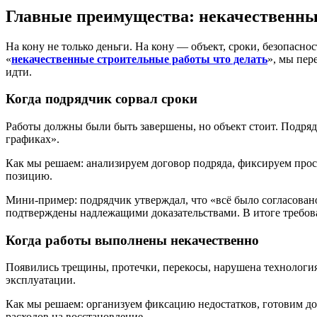
Главные преимущества: некачественные
На кону не только деньги. На кону — объект, сроки, безопасно
«
некачественные строительные работы что делать
», мы пер
идти.
Когда подрядчик сорвал сроки
Работы должны были быть завершены, но объект стоит. Подрядч
графиках».
Как мы решаем: анализируем договор подряда, фиксируем прос
позицию.
Мини-пример: подрядчик утверждал, что «всё было согласовано
подтверждены надлежащими доказательствами. В итоге требова
Когда работы выполнены некачественно
Появились трещины, протечки, перекосы, нарушена технологи
эксплуатации.
Как мы решаем: организуем фиксацию недостатков, готовим д
расходов на восстановление.