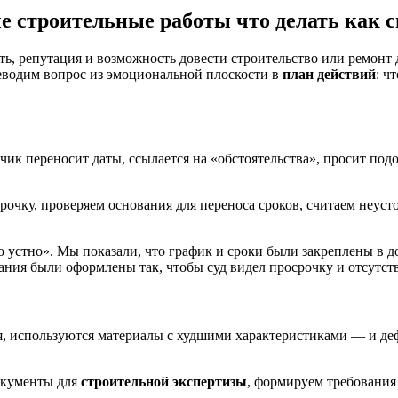
 строительные работы что делать как 
сть, репутация и возможность довести строительство или ремонт 
еводим вопрос из эмоциональной плоскости в
план действий
: ч
ик переносит даты, ссылается на «обстоятельства», просит подо
рочку, проверяем основания для переноса сроков, считаем неус
 устно». Мы показали, что график и сроки были закреплены в д
ния были оформлены так, чтобы суд видел просрочку и отсутств
я, используются материалы с худшими характеристиками — и де
окументы для
строительной экспертизы
, формируем требования