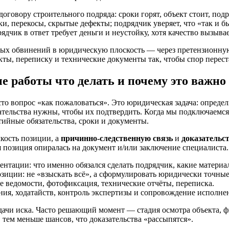
говору строительного подряда: сроки горят, объект стоит, подр
, перекосы, скрытые дефекты; подрядчик уверяет, что «так и бы
рядчик в ответ требует деньги и неустойку, хотя качество вызыва
ых обвинений в юридическую плоскость — через претензионную 
кты, переписку и технические документы так, чтобы спор перес
е работы что делать и почему это важно
о вопрос «как пожаловаться». Это юридическая задача: определит
ательства нужны, чтобы их подтвердить. Когда мы подключаемся
тийные обязательства, сроки и документы.
кость позиции, а
причинно-следственную связь
и
доказательс
 позиция опиралась на документ и/или заключение специалиста.
ентации: что именно обязался сделать подрядчик, какие матери
озиции: не «взыскать всё», а сформулировать юридически точные
ые ведомости, фотофиксация, технические отчёты, переписка.
ения, ходатайств, контроль экспертизы и сопровождение исполне
дачи иска. Часто решающий момент — стадия осмотра объекта, 
тем меньше шансов, что доказательства «рассыпятся».