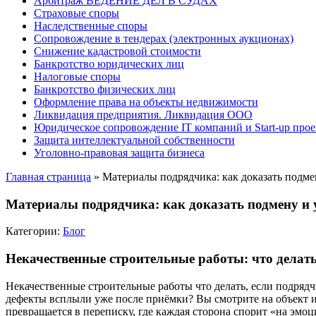
Арбитраж ВЕДЕНИЕ ДЕЛ В СУДАХ
Страховые споры
Наследственные споры
Сопровождение в тендерах (электронных аукционах)
Снижение кадастровой стоимости
Банкротство юридических лиц
Налоговые споры
Банкротство физических лиц
Оформление права на объекты недвижимости
Ликвидация предприятия. Ликвидация ООО
Юридическое сопровождение IT компаний и Start-up прое
Защита интеллектуальной собственности
Уголовно-правовая защита бизнеса
Главная страница
»
Материалы подрядчика: как доказать подме
Материалы подрядчика: как доказать подмену и 
Категории:
Блог
Некачественные строительные работы: что делать 
Некачественные строительные работы что делать, если подрядчи
дефекты всплыли уже после приёмки? Вы смотрите на объект и ч
превращается в переписку, где каждая сторона спорит «на эмоци