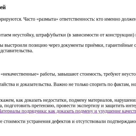
ей
орируются. Часто «размыта» ответственность: кто именно долже
таем неустойку, штраф/убытки (в зависимости от конструкции) и
ы выстроили позицию через документы приёмки, гарантийные об
дставительства.
а «некачественные» работы, завышают стоимость, требуют неуст
датайства и доказательства. Важно не только спорить по фактам, 
атериалы подрядчика: как доказать подмену и ухудшение качест
е стоимости устранения дефектов и отсутствовали подтверждаю