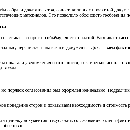
ы собрали доказательства, сопоставили их с проектной документ
ствующих материалов. Это позволило обосновать требования по
оты
ывает акты, спорит по объёму, тянет с оплатой. Возникает касс
акладные, переписку и платёжные документы. Доказываем
факт 
ы показали уведомления о готовности, фактическое использован
для суда.
но порядок согласования был оформлен неидеально. Подрядчик с
кое поведение сторон и доказываем необходимость и стоимость р
 цепочку документов: техусловия, согласование, акты и фактиче
л обоснован.