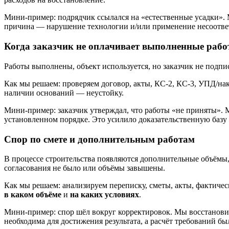
Мини-пример: подрядчик ссылался на «естественные усадки». М
причина — нарушение технологии и/или применение несоответ
Когда заказчик не оплачивает выполненные раб
Работы выполнены, объект используется, но заказчик не подпис
Как мы решаем: проверяем договор, акты, КС-2, КС-3, УПД/н
наличии оснований — неустойку.
Мини-пример: заказчик утверждал, что работы «не приняты». М
установленном порядке. Это усилило доказательственную базу 
Спор по смете и дополнительным работам
В процессе строительства появляются дополнительные объёмы, 
согласования не было или объёмы завышены.
Как мы решаем: анализируем переписку, сметы, акты, фактичес
в каком объёме
и
на каких условиях
.
Мини-пример: спор шёл вокруг корректировок. Мы восстановили
необходима для достижения результата, а расчёт требований бы