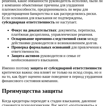
решения, какие обязанности руководитель исполнял, были ли
у компании объективные причины для ухудшения
платежеспособности, предпринимались ли меры для
предотвращения банкротства и как распределялись риски.
Если основания для взыскания не подтверждены,
субсидиарная ответственность
не наступает.
Фокус на доказательствах
: документы, переписка,
платёжная дисциплина, управленческие решения.
Оспаривание причинно-следственной связи
между
действиями руководителя и возникновением долгов.
Проверка формальных оснований
для привлечения к
ответственности.
Защита активов
руководителя и семьи от
необоснованного взыскания.
Именно поэтому
защита от субсидиарной ответственности
критически важна: она влияет не только на исход спора, но и
на то, как будет оценено ваше поведение в период ухудшения
финансового состояния компании.
Преимущества защиты
Когда кредиторы переходят к стадии взыскания, давление
становится психологическим. Вас могут «подталкивать» к