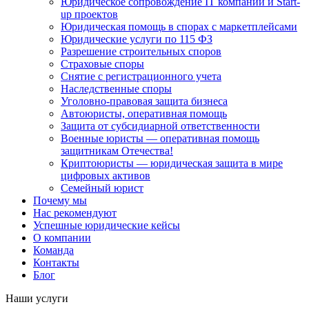
Юридическое сопровождение IT компаний и Start-
up проектов
Юридическая помощь в спорах с маркетплейсами
Юридические услуги по 115 ФЗ
Разрешение строительных споров
Страховые споры
Снятие с регистрационного учета
Наследственные споры
Уголовно-правовая защита бизнеса
Автоюристы, оперативная помощь
Защита от субсидиарной ответственности
Военные юристы — оперативная помощь
защитникам Отечества!
Криптоюристы — юридическая защита в мире
цифровых активов
Семейный юрист
Почему мы
Нас рекомендуют
Успешные юридические кейсы
О компании
Команда
Контакты
Блог
Наши услуги