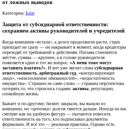
от ложных выводов
Категории:
Блог
Защита от субсидиарной ответственности:
сохраняем активы руководителей и учредителей
Когда компания «встала», а долги продолжили расти, страх
приходит не сразу — он накрывает в момент, когда кредиторы
переходят от требований к действиям. Письма становятся
жёстче, суммы — крупнее, а в голове руководителя
появляется один и тот же вопрос:
«А меня тоже могут
заставить платить?»
. И вот уже звучат слова
субсидиарная
ответственность
,
арбитражный суд
, «контролирующее
лицо», «неисполнение обязанностей», «недостаточность
имущества». Страшно не само слово — страшна перспектива
потерять то, что строилось годами:
активы
, репутацию,
спокойную жизнь.
Бывает и по-другому: бизнес закрыли, вы вышли из
компании, но «цепочка» долгов тянется дальше. Иногда на вас
смотрят как на удобную фигуру — пытаются повесить
ответственность на того, кто подписывал документы
формально. И всё это — реальная практика. Однако есть