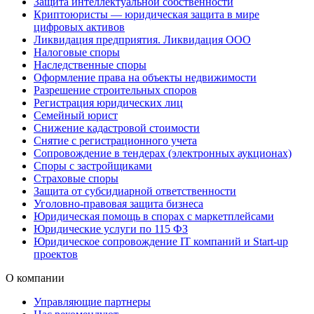
Защита интеллектуальной собственности
Криптоюристы — юридическая защита в мире
цифровых активов
Ликвидация предприятия. Ликвидация ООО
Налоговые споры
Наследственные споры
Оформление права на объекты недвижимости
Разрешение строительных споров
Регистрация юридических лиц
Семейный юрист
Снижение кадастровой стоимости
Снятие с регистрационного учета
Сопровождение в тендерах (электронных аукционах)
Споры с застройщиками
Страховые споры
Защита от субсидиарной ответственности
Уголовно-правовая защита бизнеса
Юридическая помощь в спорах с маркетплейсами
Юридические услуги по 115 ФЗ
Юридическое сопровождение IT компаний и Start-up
проектов
О компании
Управляющие партнеры