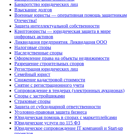
Банкротство юридических лиц
Взыскание долгов
Военные юристы — оперативная помощь защитникам
Отечества!
Защита интеллектуальной собственности
Криптоюристы — юридическая защита в мире
цифровых активов
Ликвидация предприятия. Ликвидация ООО
Налоговые споры
Наследственные споры
Оформление права на объекты недвижимости
Разрешение строительных споров
Регистрация юридических лиц
Семейный юрист
Снижение кадастровой стоимости
Снятие с регистрационного учета
Сопровождение в тендерах (электронных аукционах)
Споры с застройщиками
Страховые споры
Защита от субсидиарной ответственности
Уголовно-правовая защита бизнеса
Юридическая помощь в спорах с маркетплейсами
Юридические услуги по 115 ФЗ
Юридическое сопровождение IT компаний и Start-up
проектов