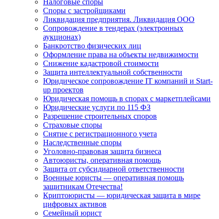
Налоговые споры
Споры с застройщиками
Ликвидация предприятия. Ликвидация ООО
Сопровождение в тендерах (электронных
аукционах)
Банкротство физических лиц
Оформление права на объекты недвижимости
Снижение кадастровой стоимости
Защита интеллектуальной собственности
Юридическое сопровождение IT компаний и Start-
up проектов
Юридическая помощь в спорах с маркетплейсами
Юридические услуги по 115 ФЗ
Разрешение строительных споров
Страховые споры
Снятие с регистрационного учета
Наследственные споры
Уголовно-правовая защита бизнеса
Автоюристы, оперативная помощь
Защита от субсидиарной ответственности
Военные юристы — оперативная помощь
защитникам Отечества!
Криптоюристы — юридическая защита в мире
цифровых активов
Семейный юрист