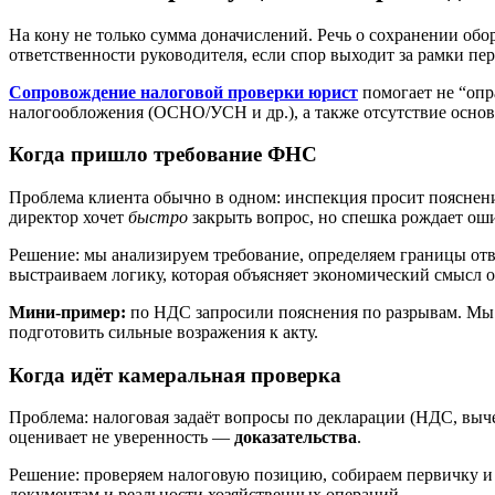
На кону не только сумма доначислений. Речь о сохранении обо
ответственности руководителя, если спор выходит за рамки пе
Сопровождение налоговой проверки юрист
помогает не “опр
налогообложения (ОСНО/УСН и др.), а также отсутствие осно
Когда пришло требование ФНС
Проблема клиента обычно в одном: инспекция просит пояснени
директор хочет
быстро
закрыть вопрос, но спешка рождает ош
Решение: мы анализируем требование, определяем границы отв
выстраиваем логику, которая объясняет экономический смысл 
Мини-пример:
по НДС запросили пояснения по разрывам. Мы п
подготовить сильные возражения к акту.
Когда идёт камеральная проверка
Проблема: налоговая задаёт вопросы по декларации (НДС, выче
оценивает не уверенность —
доказательства
.
Решение: проверяем налоговую позицию, собираем первичку и
документам и реальности хозяйственных операций.