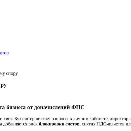
ктов
ому спору
ору
та бизнеса от доначислений ФНС
вет. Бухгалтер листает запросы в личном кабинете, директор не
да добавляется риск
блокировки счетов
, снятия НДС-вычетов ил