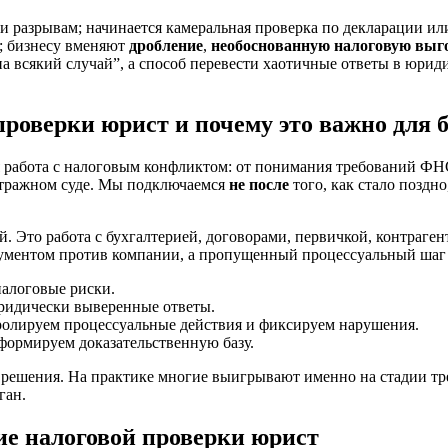
разрывам; начинается камеральная проверка по декларации или
х; бизнесу вменяют
дробление
,
необоснованную налоговую выг
 всякий случай”, а способ перевести хаотичные ответы в юрид
проверки юрист и почему это важно для 
работа с налоговым конфликтом: от понимания требований ФНС
итражном суде. Мы подключаемся
не после
того, как стало поздно
й. Это работа с бухгалтерией, договорами, первичкой, контраге
ргументом против компании, а пропущенный процессуальный ша
налоговые риски.
ридически выверенные ответы.
ролируем процессуальные действия и фиксируем нарушения.
формируем доказательственную базу.
е решения. На практике многие выигрывают именно на стадии тр
ган.
ие налоговой проверки юрист