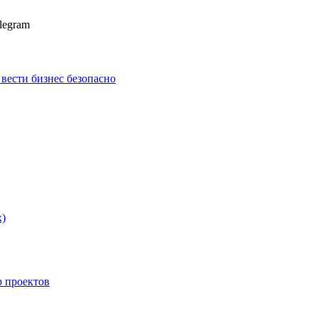
legram
к вести бизнес безопасно
х)
p проектов