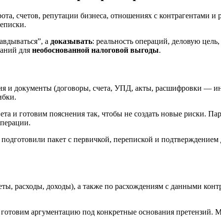
рота, счетов, репутации бизнеса, отношениях с контрагентами 
реписки.
авдываться”, а
доказывать
: реальность операций, деловую цель
ваний для
необоснованной налоговой выгоды
.
я и документы (договоры, счета, УПД, акты, расшифровки — ино
ибки.
ета и готовим пояснения так, чтобы не создать новые риски. 
операции.
одготовили пакет с первичкой, перепиской и подтверждением д
ты, расходы, доходы), а также по расхождениям с данными контр
 готовим аргументацию под конкретные основания претензий. М