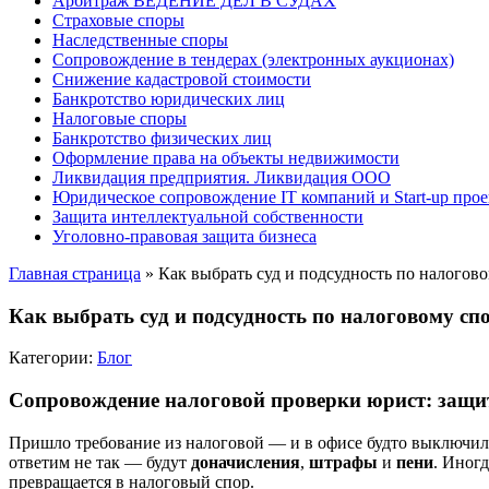
Арбитраж ВЕДЕНИЕ ДЕЛ В СУДАХ
Страховые споры
Наследственные споры
Сопровождение в тендерах (электронных аукционах)
Снижение кадастровой стоимости
Банкротство юридических лиц
Налоговые споры
Банкротство физических лиц
Оформление права на объекты недвижимости
Ликвидация предприятия. Ликвидация ООО
Юридическое сопровождение IT компаний и Start-up прое
Защита интеллектуальной собственности
Уголовно-правовая защита бизнеса
Главная страница
»
Как выбрать суд и подсудность по налогов
Как выбрать суд и подсудность по налоговому сп
Категории:
Блог
Сопровождение налоговой проверки юрист: защи
Пришло требование из налоговой — и в офисе будто выключили с
ответим не так — будут
доначисления
,
штрафы
и
пени
. Иног
превращается в налоговый спор.