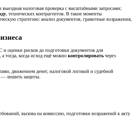
 выездная налоговая проверка с масштабными запросами;
оду
, технических контрагентов. В такие моменты
ическую стратегию: анализ документов, грамотные возражения,
бизнеса
 и оценки рисков до подготовки документов для
, а тогда, когда исход ещё можно
контролировать
через
нтами, движением денег, налоговой логикой и судебной
г — лишить защиты.
ебований, вызова на комиссию, подготовки возражений к акту