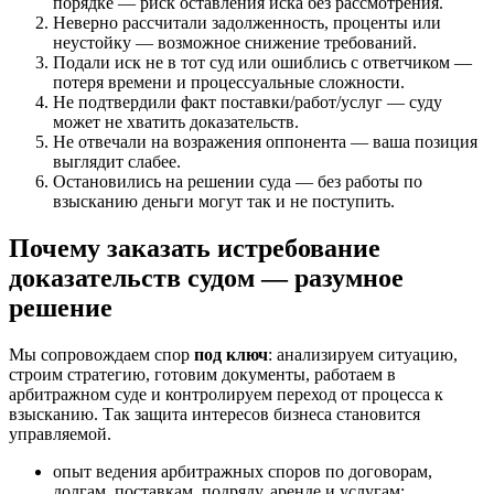
порядке — риск оставления иска без рассмотрения.
Неверно рассчитали задолженность, проценты или
неустойку — возможное снижение требований.
Подали иск не в тот суд или ошиблись с ответчиком —
потеря времени и процессуальные сложности.
Не подтвердили факт поставки/работ/услуг — суду
может не хватить доказательств.
Не отвечали на возражения оппонента — ваша позиция
выглядит слабее.
Остановились на решении суда — без работы по
взысканию деньги могут так и не поступить.
Почему заказать истребование
доказательств судом — разумное
решение
Мы сопровождаем спор
под ключ
: анализируем ситуацию,
строим стратегию, готовим документы, работаем в
арбитражном суде и контролируем переход от процесса к
взысканию. Так защита интересов бизнеса становится
управляемой.
опыт ведения арбитражных споров по договорам,
долгам, поставкам, подряду, аренде и услугам;