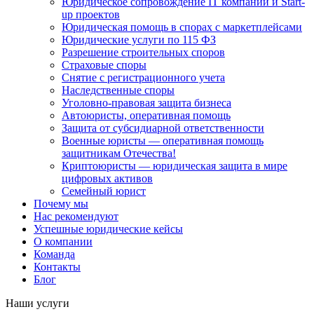
Юридическое сопровождение IT компаний и Start-
up проектов
Юридическая помощь в спорах с маркетплейсами
Юридические услуги по 115 ФЗ
Разрешение строительных споров
Страховые споры
Снятие с регистрационного учета
Наследственные споры
Уголовно-правовая защита бизнеса
Автоюристы, оперативная помощь
Защита от субсидиарной ответственности
Военные юристы — оперативная помощь
защитникам Отечества!
Криптоюристы — юридическая защита в мире
цифровых активов
Семейный юрист
Почему мы
Нас рекомендуют
Успешные юридические кейсы
О компании
Команда
Контакты
Блог
Наши услуги