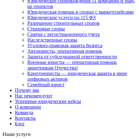
Юридическое сопровождение IT компаний и Start-
up проектов
Юридическая помощь в спорах с маркетплейсами
Юридические услуги по 115 ФЗ
Разрешение строительных споров
Страховые споры
Снятие с регистрационного учета
Наследственные споры
Уголовно-правовая защита бизнеса
Автоюристы, оперативная помощь
Защита от субсидиарной ответственности
Военные юристы — оперативная помощь
защитникам Отечества!
Криптоюристы — юридическая защита в мире
цифровых активов
Семейный юрист
Почему мы
Нас рекомендуют
Успешные юридические кейсы
О компании
Команда
Контакты
Блог
Наши услуги