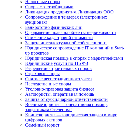
Налоговые споры
Споры с застройщиками
Ликвидация предприятия. Ликвидация ООО
Сопровождение в тендерах (электронных
аукционах)
Банкротство физических лиц
Оформление права на объекты недвижимости
Снижение кадастровой стоимости
Защита интеллектуальной собственности
Юридическое сопровождение IT компаний и Start-
up проектов
Юридическая помощь в спорах с маркетплейсами
Юридические услуги по 115 ФЗ
Разрешение строительных споров
Страховые споры
Снятие с регистрационного учета
Наследственные споры
Уголовно-правовая защита бизнеса
Автоюристы, оперативная помощь
Защита от субсидиарной ответственности
Военные юристы — оперативная помощь
защитникам Отечества!
Криптоюристы — юридическая защита в мире
цифровых активов
Семейный юрист