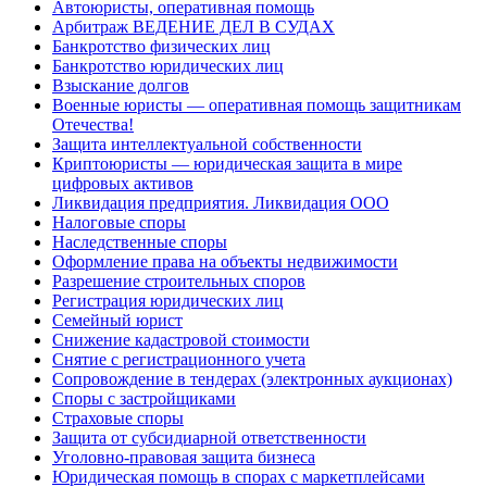
Автоюристы, оперативная помощь
Арбитраж ВЕДЕНИЕ ДЕЛ В СУДАХ
Банкротство физических лиц
Банкротство юридических лиц
Взыскание долгов
Военные юристы — оперативная помощь защитникам
Отечества!
Защита интеллектуальной собственности
Криптоюристы — юридическая защита в мире
цифровых активов
Ликвидация предприятия. Ликвидация ООО
Налоговые споры
Наследственные споры
Оформление права на объекты недвижимости
Разрешение строительных споров
Регистрация юридических лиц
Семейный юрист
Снижение кадастровой стоимости
Снятие с регистрационного учета
Сопровождение в тендерах (электронных аукционах)
Споры с застройщиками
Страховые споры
Защита от субсидиарной ответственности
Уголовно-правовая защита бизнеса
Юридическая помощь в спорах с маркетплейсами