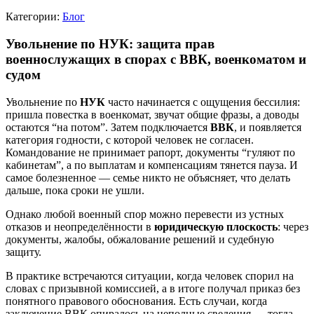
Категории:
Блог
Увольнение по НУК: защита прав
военнослужащих в спорах с ВВК, военкоматом и
судом
Увольнение по
НУК
часто начинается с ощущения бессилия:
пришла повестка в военкомат, звучат общие фразы, а доводы
остаются “на потом”. Затем подключается
ВВК
, и появляется
категория годности, с которой человек не согласен.
Командование не принимает рапорт, документы “гуляют по
кабинетам”, а по выплатам и компенсациям тянется пауза. И
самое болезненное — семье никто не объясняет, что делать
дальше, пока сроки не ушли.
Однако любой военный спор можно перевести из устных
отказов и неопределённости в
юридическую плоскость
: через
документы, жалобы, обжалование решений и судебную
защиту.
В практике встречаются ситуации, когда человек спорил на
словах с призывной комиссией, а в итоге получал приказ без
понятного правового обоснования. Есть случаи, когда
заключение ВВК опиралось на неполные сведения — тогда