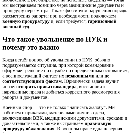
мы выстраиваем позицию через медицинские документы и
процедуру пересмотра. Также фиксируем нарушения порядка
рассмотрения рапорта: при необходимости подключаем
военную прокуратуру
и, если требуется,
гарнизонный
военный суд
.
Что такое увольнение по НУК и
почему это важно
Когда встаёт вопрос об увольнении по НУК, обычно
подразумевается ситуация, при которой командование
оформляет решение по службе по определённым основаниям,
а военнослужащий считает их
незаконными
или
не
соответствующими фактам
. Юридически задача звучит
иначе:
оспорить приказ командира
, восстановить
нарушенные права и добиться корректного рассмотрения
рапорта и документов.
Военный спор — это не только “написать жалобу”. Мы
работаем с приказами, материалами личного дела,
заключениями ВВК, медицинскими документами, сроками и
доказательствами, а также выстраиваем
правильную
процедуру обжалования
. В военном праве одна неверная