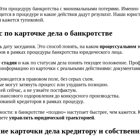
ройти процедуру банкротства с минимальными потерями. Именно
ходится в процедуре и какие действия дадут результат. Наши юр
 кажется тупиковой.
с по карточке дела о банкротстве
ь дату заседания. Это способ понять, на каком
процессуальном э
ов в рамках процедуры банкротства юридического лица.
т стадия
и как по статусам дела понять текущее положение. Про
м информацию из карточки с реальными действиями: документами
оводится в правовом поле, без серых схем.
е могут затянуть процесс или ухудшить позицию.
й сейчас, а не узнаёте постфактум.
нансового оздоровления до конкурсного производства.
бований кредиторов в рамках процедур.
сти: в банкротстве «поздно» наступает быстрее, чем кажется. К
аете
управлять юридической траекторией
.
ие карточки дела кредитору и собствен