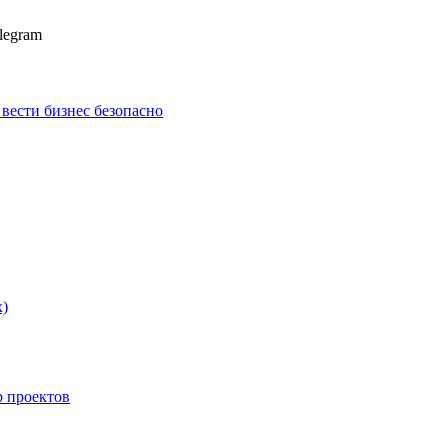
legram
к вести бизнес безопасно
х)
p проектов