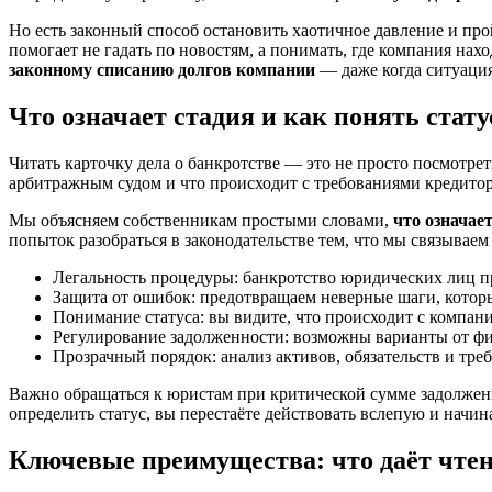
Но есть законный способ остановить хаотичное давление и п
помогает не гадать по новостям, а понимать, где компания на
законному списанию долгов компании
— даже когда ситуация
Что означает стадия и как понять стату
Читать карточку дела о банкротстве — это не просто посмотрет
арбитражным судом и что происходит с требованиями кредитор
Мы объясняем собственникам простыми словами,
что означае
попыток разобраться в законодательстве тем, что мы связывае
Легальность процедуры: банкротство юридических лиц пр
Защита от ошибок: предотвращаем неверные шаги, которы
Понимание статуса: вы видите, что происходит с компание
Регулирование задолженности: возможны варианты от фи
Прозрачный порядок: анализ активов, обязательств и тре
Важно обращаться к юристам при критической сумме задолженно
определить статус, вы перестаёте действовать вслепую и начин
Ключевые преимущества: что даёт чтен