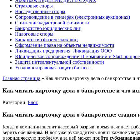
Арбитраж ВЕДЕНИЕ ДЕЛ В СУДАХ
Страховые споры
Наследственные споры
Сопровождение в тендерах (электронных аукционах)
Снижение кадастровой стоимости
Банкротство юридических лиц
Налоговые споры
Банкротство физических лиц
Оформление права на объекты недвижимости
Ликвидация предприятия. Ликвидация ООО
Юридическое сопровождение IT компаний и Start-up прое
Защита интеллектуальной собственности
Уголовно-правовая защита бизнеса
Главная страница
»
Как читать карточку дела о банкротстве и ч
Как читать карточку дела о банкротстве и что ис
Категории:
Блог
Как читать карточку дела о банкротстве: стадия 
Когда в компании звенит кассовый разрыв, время начинает рабо
верить обещаниям. И вот уже руководитель ловит каждое уведо
в юридическую проблему, а за ней может прийти
субсидиарная