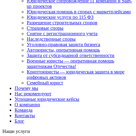
Юридическое сопровождение IT компаний и Start-
up проектов
Юридическая помощь в спорах с маркетплейсами
Юридические услуги по 115 ФЗ
Разрешение строительных споров
Страховые споры
Снятие с регистрационного учета
Наследственные споры
Уголовно-правовая защита бизнеса
Автоюристы, оперативная помощь
Защита от субсидиарной ответственности
Военные юристы — оперативная помощь
защитникам Отечества!
Криптоюристы — юридическая защита в мире
цифровых активов
Семейный юрист
Почему мы
Нас рекомендуют
Успешные юридические кейсы
О компании
Команда
Контакты
Блог
Наши услуги