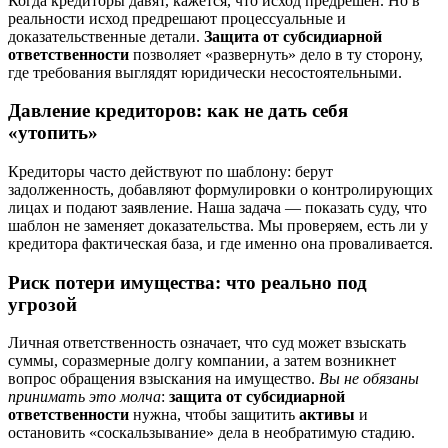
Когда кредиторы давят, кажется, что исход предрешён. Но в
реальности исход предрешают процессуальные и
доказательственные детали.
Защита от субсидиарной
ответственности
позволяет «развернуть» дело в ту сторону,
где требования выглядят юридически несостоятельными.
Давление кредиторов: как не дать себя
«утопить»
Кредиторы часто действуют по шаблону: берут
задолженность, добавляют формулировки о контролирующих
лицах и подают заявление. Наша задача — показать суду, что
шаблон не заменяет доказательства. Мы проверяем, есть ли у
кредитора фактическая база, и где именно она проваливается.
Риск потери имущества: что реально под
угрозой
Личная ответственность означает, что суд может взыскать
суммы, соразмерные долгу компании, а затем возникнет
вопрос обращения взыскания на имущество.
Вы не обязаны
принимать это молча
:
защита от субсидиарной
ответственности
нужна, чтобы защитить
активы
и
остановить «соскальзывание» дела в необратимую стадию.