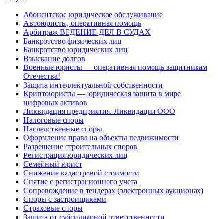
Абонентское юридическое обслуживание
Автоюристы, оперативная помощь
Арбитраж ВЕДЕНИЕ ДЕЛ В СУДАХ
Банкротство физических лиц
Банкротство юридических лиц
Взыскание долгов
Военные юристы — оперативная помощь защитникам
Отечества!
Защита интеллектуальной собственности
Криптоюристы — юридическая защита в мире
цифровых активов
Ликвидация предприятия. Ликвидация ООО
Налоговые споры
Наследственные споры
Оформление права на объекты недвижимости
Разрешение строительных споров
Регистрация юридических лиц
Семейный юрист
Снижение кадастровой стоимости
Снятие с регистрационного учета
Сопровождение в тендерах (электронных аукционах)
Споры с застройщиками
Страховые споры
Защита от субсидиарной ответственности