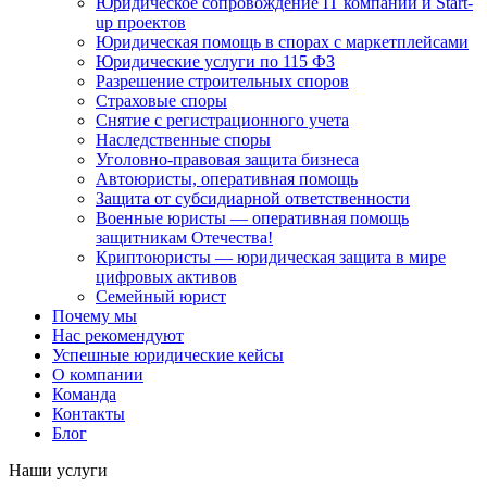
Юридическое сопровождение IT компаний и Start-
up проектов
Юридическая помощь в спорах с маркетплейсами
Юридические услуги по 115 ФЗ
Разрешение строительных споров
Страховые споры
Снятие с регистрационного учета
Наследственные споры
Уголовно-правовая защита бизнеса
Автоюристы, оперативная помощь
Защита от субсидиарной ответственности
Военные юристы — оперативная помощь
защитникам Отечества!
Криптоюристы — юридическая защита в мире
цифровых активов
Семейный юрист
Почему мы
Нас рекомендуют
Успешные юридические кейсы
О компании
Команда
Контакты
Блог
Наши услуги