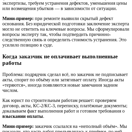
экспертизы, требуем устранения дефектов, уменьшения цены
или возмещения убытков — в зависимости от ситуации.
Мини-пример:
при ремонте выявили скрытый дефект
основания. Без юридической подготовки заключение эксперта
могло не ответить на ключевые вопросы. Мы сформулировали
вопросы эксперту так, чтобы подтвердить причинно-
следственную связь и определить стоимость устранения. Это
усилило позицию в суде.
Когда заказчик не оплачивает выполненные
работы
Проблема: подрядчик сделал всё, но заказчик не подписывает
акты, спорит по объёму или затягивает оплату. Иногда акты
«теряются», иногда появляются новые замечания задним
числом.
Как юрист по строительным работам решает: проверяем
договор, акты, КС-2/КС-3, переписку, платёжные документы;
доказываем факт выполнения работ и готовим требования о
взыскании оплаты
.
Мини-пример:
заказчик ссылался на «неполный объём». Мы
показали, что часть работ предъявлялась к приёмке, по ней