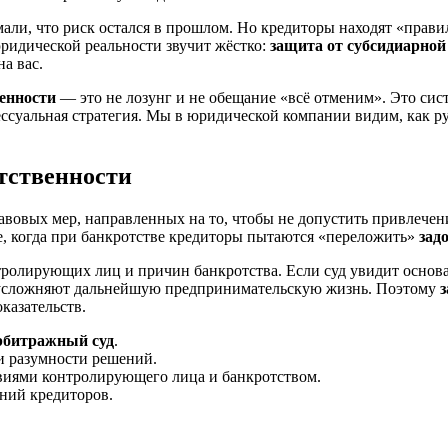
мали, что риск остался в прошлом. Но кредиторы находят «прав
юридической реальности звучит жёстко:
защита от субсидиарной
а вас.
венности
— это не лозунг и не обещание «всё отменим». Это сис
ессуальная стратегия. Мы в юридической компании видим, как р
етственности
авовых мер, направленных на то, чтобы не допустить привлече
е, когда при банкротстве кредиторы пытаются «переложить»
зад
тролирующих лиц и причин банкротства. Если суд увидит основа
 усложняют дальнейшую предпринимательскую жизнь. Поэтому
з
казательств.
рбитражный суд
.
и разумности решений.
виями контролирующего лица и банкротством.
ний кредиторов.