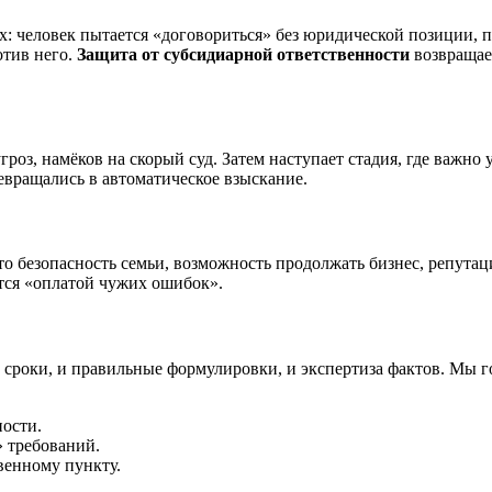
рх: человек пытается «договориться» без юридической позиции, 
отив него.
Защита от субсидиарной ответственности
возвращает
роз, намёков на скорый суд. Затем наступает стадия, где важно 
евращались в автоматическое взыскание.
то безопасность семьи, возможность продолжать бизнес, репутац
тся «оплатой чужих ошибок».
 сроки, и правильные формулировки, и экспертиза фактов. Мы г
ности.
» требований.
венному пункту.