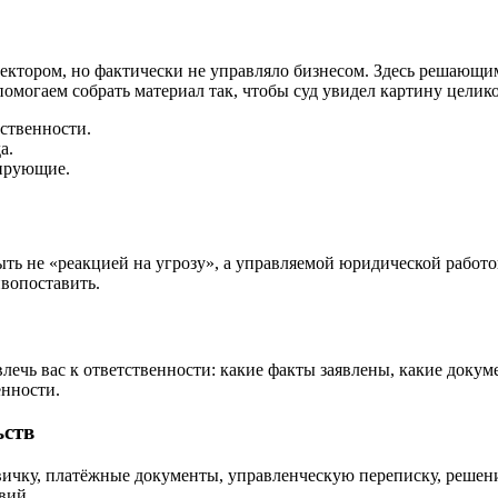
ктором, но фактически не управляло бизнесом. Здесь решающими
омогаем собрать материал так, чтобы суд увидел картину целик
тственности.
а.
лирующие.
ть не «реакцией на угрозу», а управляемой юридической работо
ивопоставить.
лечь вас к ответственности: какие факты заявлены, какие доку
енности.
ьств
вичку, платёжные документы, управленческую переписку, решени
вий.