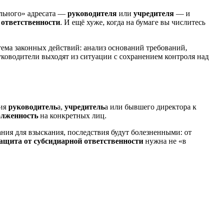
ильного» адресата —
руководителя
или
учредителя
— и
 ответственности
. И ещё хуже, когда на бумаге вы числитесь
тема законных действий: анализ оснований требований,
уководители выходят из ситуации с сохранением контроля над
ния
руководитель
а,
учредитель
а или бывшего директора к
олженность
на конкретных лиц.
ния для взыскания, последствия будут болезненными: от
ащита от субсидиарной ответственности
нужна не «в