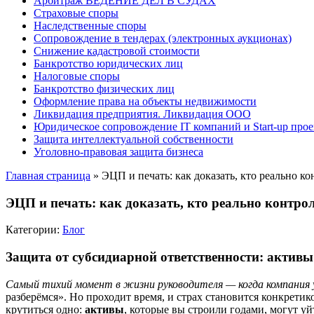
Арбитраж ВЕДЕНИЕ ДЕЛ В СУДАХ
Страховые споры
Наследственные споры
Сопровождение в тендерах (электронных аукционах)
Снижение кадастровой стоимости
Банкротство юридических лиц
Налоговые споры
Банкротство физических лиц
Оформление права на объекты недвижимости
Ликвидация предприятия. Ликвидация ООО
Юридическое сопровождение IT компаний и Start-up прое
Защита интеллектуальной собственности
Уголовно-правовая защита бизнеса
Главная страница
»
ЭЦП и печать: как доказать, кто реально к
ЭЦП и печать: как доказать, кто реально контро
Категории:
Блог
Защита от субсидиарной ответственности: активы
Самый тихий момент в жизни руководителя — когда компания
разберёмся». Но проходит время, и страх становится конкрети
крутиться одно:
активы
, которые вы строили годами, могут у