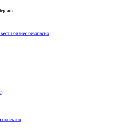
legram
к вести бизнес безопасно
х)
p проектов