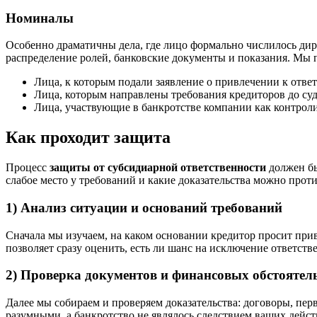
Номиналы
Особенно драматичны дела, где лицо формально числилось дире
распределение ролей, банковские документы и показания. Мы п
Лица, к которым подали заявление о привлечении к отве
Лица, которым направлены требования кредиторов до суд
Лица, участвующие в банкротстве компании как контро
Как проходит защита
Процесс
защиты от субсидиарной ответственности
должен бы
слабое место у требований и какие доказательства можно прот
1) Анализ ситуации и оснований требований
Сначала мы изучаем, на каком основании кредитор просит прив
позволяет сразу оценить, есть ли шанс на исключение ответств
2) Проверка документов и финансовых обстоятел
Далее мы собираем и проверяем доказательства: договоры, пер
разумными, а банкротство не являлось следствием ваших дейст