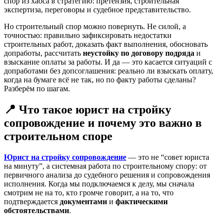
спор из хаоса в стратегию: претензия, строительная
экспертиза, переговоры и судебное представительство.
Но строительный спор можно повернуть. Не силой, а
точностью: правильно зафиксировать недостатки
строительных работ, доказать факт выполнения, обосновать
допработы, рассчитать
неустойку по договору подряда
и
взыскание оплаты за работы. И да — это касается ситуаций с
допработами без допсоглашения: реально ли взыскать оплату,
когда на бумаге всё не так, но по факту работы сделаны?
Разберём по шагам.
📍 Что такое юрист на стройку
сопровождение и почему это важно в
строительном споре
Юрист на стройку сопровождение
— это не “совет юриста
на минуту”, а системная работа по строительному спору: от
первичного анализа до судебного решения и сопровождения
исполнения. Когда мы подключаемся к делу, мы сначала
смотрим не на то, кто громче говорит, а на то, что
подтверждается
документами
и
фактическими
обстоятельствами
.