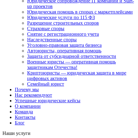
Юридическое сопровождение IT компаний и Start-
up проектов
Юридическая помощь в спорах с маркетплейсами
Юридические услуги по 115 ФЗ
Разрешение строительных споров
Страховые споры
Снятие с регистрационного учета
Наследственные споры
Уголовно-правовая защита бизнеса
Автоюристы, оперативная помощь
Защита от субсидиарной ответственности
Военные юристы — оперативная помощь
защитникам Отечества!
Криптоюристы — юридическая защита в мире
цифровых активов
Семейный юрист
Почему мы
Нас рекомендуют
Успешные юридические кейсы
О компании
Команда
Контакты
Блог
Наши услуги