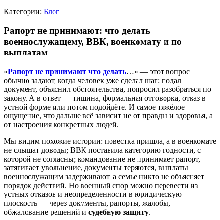
Категории:
Блог
Рапорт не принимают: что делать
военнослужащему, ВВК, военкомату и по
выплатам
«
Рапорт не принимают что делать
…» — этот вопрос
обычно задают, когда человек уже сделал шаг: подал
документ, объяснил обстоятельства, попросил разобраться по
закону. А в ответ — тишина, формальная отговорка, отказ в
устной форме или потом подойдёте. И самое тяжёлое —
ощущение, что дальше всё зависит не от правды и здоровья, а
от настроения конкретных людей.
Мы видим похожие истории: повестка пришла, а в военкомате
не слышат доводы; ВВК поставила категорию годности, с
которой не согласны; командование не принимает рапорт,
затягивает увольнение, документы теряются, выплаты
военнослужащим задерживают, а семье никто не объясняет
порядок действий. Но военный спор можно перевести из
устных отказов и неопределённости в юридическую
плоскость — через документы, рапорты, жалобы,
обжалование решений и
судебную защиту
.