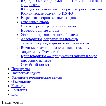
Юридическое сопровождение IT компаний и Start-
up проектов
Юридическая помощь в спорах с маркетплейсами
Юридические услуги по 115 ФЗ
Разрешение строительных споров
Страховые споры
Снятие с регистрационного учета
Наследственные споры
Уголовно-правовая защита бизнеса
Автоюристы, оперативная помощь
Защита от субсидиарной ответственности
Военные юристы — оперативная помощь
защитникам Отечества!
Криптоюристы — юридическая защита в мире
цифровых активов
Семейный юрист
Почему мы
Нас рекомендуют
Успешные юридические кейсы
О компании
Команда
Контакты
Блог
Наши услуги