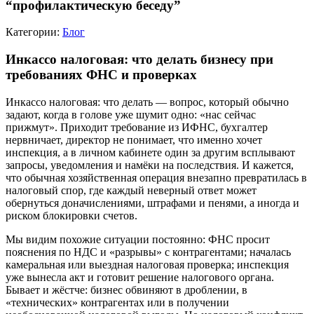
“профилактическую беседу”
Категории:
Блог
Инкассо налоговая: что делать бизнесу при
требованиях ФНС и проверках
Инкассо налоговая: что делать — вопрос, который обычно
задают, когда в голове уже шумит одно: «нас сейчас
прижмут». Приходит требование из ИФНС, бухгалтер
нервничает, директор не понимает, что именно хочет
инспекция, а в личном кабинете один за другим всплывают
запросы, уведомления и намёки на последствия. И кажется,
что обычная хозяйственная операция внезапно превратилась в
налоговый спор, где каждый неверный ответ может
обернуться доначислениями, штрафами и пенями, а иногда и
риском блокировки счетов.
Мы видим похожие ситуации постоянно: ФНС просит
пояснения по НДС и «разрывы» с контрагентами; началась
камеральная или выездная налоговая проверка; инспекция
уже вынесла акт и готовит решение налогового органа.
Бывает и жёстче: бизнес обвиняют в дроблении, в
«технических» контрагентах или в получении