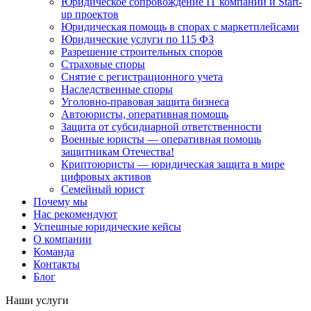
Юридическое сопровождение IT компаний и Start-
up проектов
Юридическая помощь в спорах с маркетплейсами
Юридические услуги по 115 ФЗ
Разрешение строительных споров
Страховые споры
Снятие с регистрационного учета
Наследственные споры
Уголовно-правовая защита бизнеса
Автоюристы, оперативная помощь
Защита от субсидиарной ответственности
Военные юристы — оперативная помощь
защитникам Отечества!
Криптоюристы — юридическая защита в мире
цифровых активов
Семейный юрист
Почему мы
Нас рекомендуют
Успешные юридические кейсы
О компании
Команда
Контакты
Блог
Наши услуги