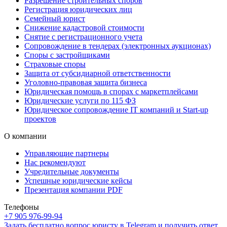
Разрешение строительных споров
Регистрация юридических лиц
Семейный юрист
Снижение кадастровой стоимости
Снятие с регистрационного учета
Сопровождение в тендерах (электронных аукционах)
Споры с застройщиками
Страховые споры
Защита от субсидиарной ответственности
Уголовно-правовая защита бизнеса
Юридическая помощь в спорах с маркетплейсами
Юридические услуги по 115 ФЗ
Юридическое сопровождение IT компаний и Start-up
проектов
О компании
Управляющие партнеры
Нас рекомендуют
Учредительные документы
Успешные юридические кейсы
Презентация компании PDF
Телефоны
+7 905 976-99-94
Задать бесплатно вопрос юристу в Telegram и получить ответ