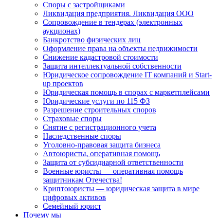
Споры с застройщиками
Ликвидация предприятия. Ликвидация ООО
Сопровождение в тендерах (электронных
аукционах)
Банкротство физических лиц
Оформление права на объекты недвижимости
Снижение кадастровой стоимости
Защита интеллектуальной собственности
Юридическое сопровождение IT компаний и Start-
up проектов
Юридическая помощь в спорах с маркетплейсами
Юридические услуги по 115 ФЗ
Разрешение строительных споров
Страховые споры
Снятие с регистрационного учета
Наследственные споры
Уголовно-правовая защита бизнеса
Автоюристы, оперативная помощь
Защита от субсидиарной ответственности
Военные юристы — оперативная помощь
защитникам Отечества!
Криптоюристы — юридическая защита в мире
цифровых активов
Семейный юрист
Почему мы