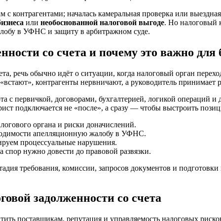
 с контрагентами; началась камеральная проверка или выездная
бизнеса
или
необоснованной налоговой выгоде
. Но налоговый 
алобу в УФНС и защиту в арбитражном суде.
нности со счета и почему это важно для 
та, речь обычно идёт о ситуации, когда налоговый орган перех
и «встают», контрагенты нервничают, а руководитель принимает
та с первичкой, договорами, бухгалтерией, логикой операций и д
ст подключается не «после», а сразу — чтобы выстроить позици
логового органа и риски доначислений.
бходимости апелляционную жалобу в УФНС.
ируем процессуальные нарушения.
а спор нужно довести до правовой развязки.
дия требования, комиссии, запросов документов и подготовки в
овой задолженности со счета
атить поставщикам, репутация и управляемость налоговых риско