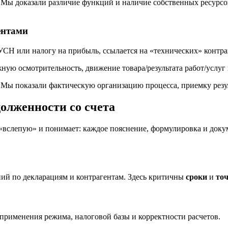
Мы доказали различие функций и наличие собственных ресурсов
ентами
УСН или налогу на прибыль, ссылается на «технических» контр
ную осмотрительность, движение товара/результата работ/услуг
 Мы показали фактическую организацию процесса, приемку резу
долженности со счета
 «вслепую» и понимает: каждое пояснение, формулировка и доку
ний по декларациям и контрагентам. Здесь критичны
сроки
и
то
 применения режима, налоговой базы и корректности расчетов.