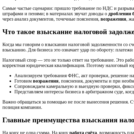
Самые частые сценарии: пришло требование по НДС и разрывам
штрафами и пенями; в материалах звучат доводы о
дроблении 
через анализ документов, точечные пояснения,
возражения
, ж
Что такое взыскание налоговой задолже
Когда мы говорим о взыскании налоговой задолженности со сче
взысканию. Для бизнеса это означает удар по обороту: платеж
Налоговый спор — это не только ответ на требование. Это рабо
корректная юридическая квалификация. Поэтому налоговый юри
Анализируем требования ФНС, акт проверки, решение на
Готовим
возражения
, пояснения, документы и при нео
Сопровождаем камеральную и выездную проверки, фикс
Представляем интересы бизнеса в арбитражном суде, когд
Важно обращаться за помощью не после вынесения решения. Ста
позиция компании.
Главные преимущества взыскания налог
На кону не одна сумма. На кону
работа счёта
, возможность пл