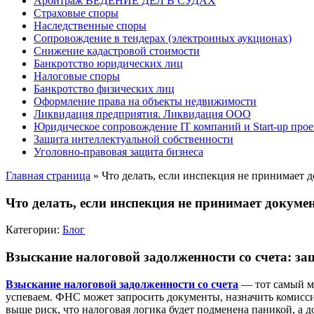
Арбитраж ВЕДЕНИЕ ДЕЛ В СУДАХ
Страховые споры
Наследственные споры
Сопровождение в тендерах (электронных аукционах)
Снижение кадастровой стоимости
Банкротство юридических лиц
Налоговые споры
Банкротство физических лиц
Оформление права на объекты недвижимости
Ликвидация предприятия. Ликвидация ООО
Юридическое сопровождение IT компаний и Start-up прое
Защита интеллектуальной собственности
Уголовно-правовая защита бизнеса
Главная страница
»
Что делать, если инспекция не принимает 
Что делать, если инспекция не принимает докуме
Категории:
Блог
Взыскание налоговой задолженности со счета: за
Взыскание налоговой задолженности со счета
— тот самый мо
успеваем. ФНС может запросить документы, назначить комисси
выше риск, что налоговая логика будет подменена паникой, а 