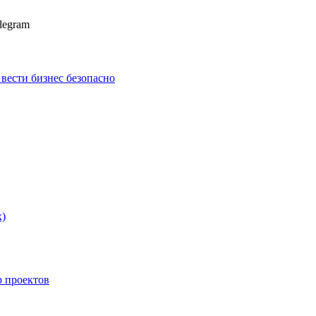
legram
к вести бизнес безопасно
х)
p проектов