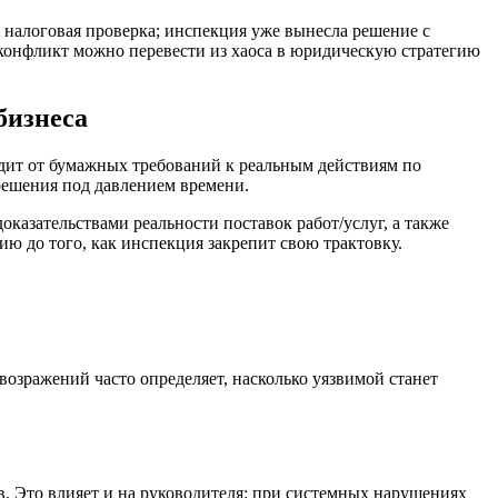
 налоговая проверка; инспекция уже вынесла решение с
конфликт можно перевести из хаоса в юридическую стратегию
бизнеса
одит от бумажных требований к реальным действиям по
 решения под давлением времени.
оказательствами реальности поставок работ/услуг, а также
ю до того, как инспекция закрепит свою трактовку.
озражений часто определяет, насколько уязвимой станет
в. Это влияет и на руководителя: при системных нарушениях