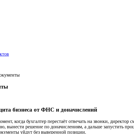
ктов
документы
нты
щита бизнеса от ФНС и доначислений
мент, когда бухгалтер перестаёт отвечать на звонки, директор 
ю, вынести решение по доначислениям, а дальше запустить проц
документы уйдут без выверенной позиции.