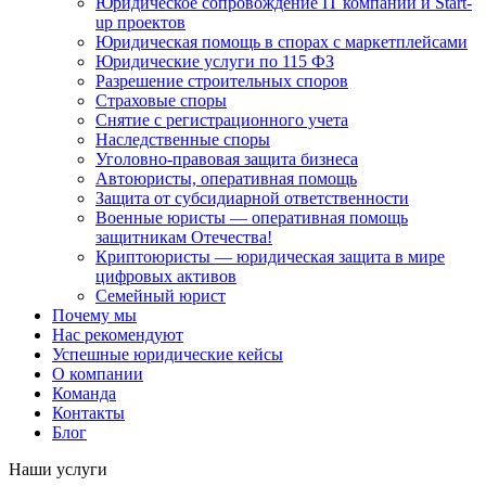
Юридическое сопровождение IT компаний и Start-
up проектов
Юридическая помощь в спорах с маркетплейсами
Юридические услуги по 115 ФЗ
Разрешение строительных споров
Страховые споры
Снятие с регистрационного учета
Наследственные споры
Уголовно-правовая защита бизнеса
Автоюристы, оперативная помощь
Защита от субсидиарной ответственности
Военные юристы — оперативная помощь
защитникам Отечества!
Криптоюристы — юридическая защита в мире
цифровых активов
Семейный юрист
Почему мы
Нас рекомендуют
Успешные юридические кейсы
О компании
Команда
Контакты
Блог
Наши услуги