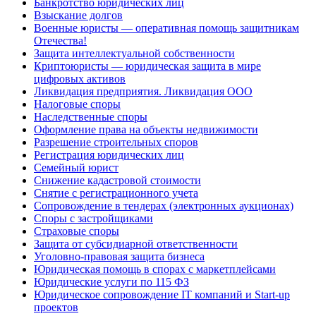
Банкротство юридических лиц
Взыскание долгов
Военные юристы — оперативная помощь защитникам
Отечества!
Защита интеллектуальной собственности
Криптоюристы — юридическая защита в мире
цифровых активов
Ликвидация предприятия. Ликвидация ООО
Налоговые споры
Наследственные споры
Оформление права на объекты недвижимости
Разрешение строительных споров
Регистрация юридических лиц
Семейный юрист
Снижение кадастровой стоимости
Снятие с регистрационного учета
Сопровождение в тендерах (электронных аукционах)
Споры с застройщиками
Страховые споры
Защита от субсидиарной ответственности
Уголовно-правовая защита бизнеса
Юридическая помощь в спорах с маркетплейсами
Юридические услуги по 115 ФЗ
Юридическое сопровождение IT компаний и Start-up
проектов