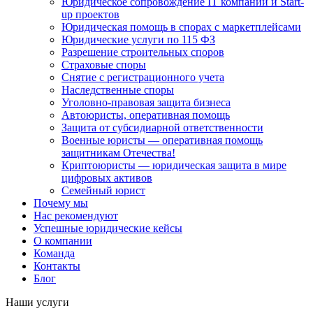
Юридическое сопровождение IT компаний и Start-
up проектов
Юридическая помощь в спорах с маркетплейсами
Юридические услуги по 115 ФЗ
Разрешение строительных споров
Страховые споры
Снятие с регистрационного учета
Наследственные споры
Уголовно-правовая защита бизнеса
Автоюристы, оперативная помощь
Защита от субсидиарной ответственности
Военные юристы — оперативная помощь
защитникам Отечества!
Криптоюристы — юридическая защита в мире
цифровых активов
Семейный юрист
Почему мы
Нас рекомендуют
Успешные юридические кейсы
О компании
Команда
Контакты
Блог
Наши услуги