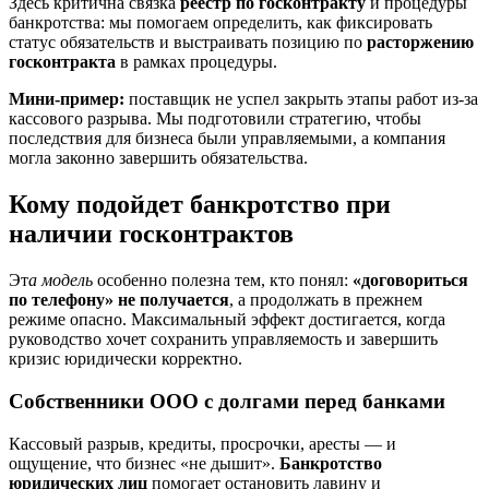
Здесь критична связка
реестр по госконтракту
и процедуры
банкротства: мы помогаем определить, как фиксировать
статус обязательств и выстраивать позицию по
расторжению
госконтракта
в рамках процедуры.
Мини‑пример:
поставщик не успел закрыть этапы работ из‑за
кассового разрыва. Мы подготовили стратегию, чтобы
последствия для бизнеса были управляемыми, а компания
могла законно завершить обязательства.
Кому подойдет банкротство при
наличии госконтрактов
Эт
а модель
особенно полезна тем, кто понял:
«договориться
по телефону» не получается
, а продолжать в прежнем
режиме опасно. Максимальный эффект достигается, когда
руководство хочет сохранить управляемость и завершить
кризис юридически корректно.
Собственники ООО с долгами перед банками
Кассовый разрыв, кредиты, просрочки, аресты — и
ощущение, что бизнес «не дышит».
Банкротство
юридических лиц
помогает остановить лавину и