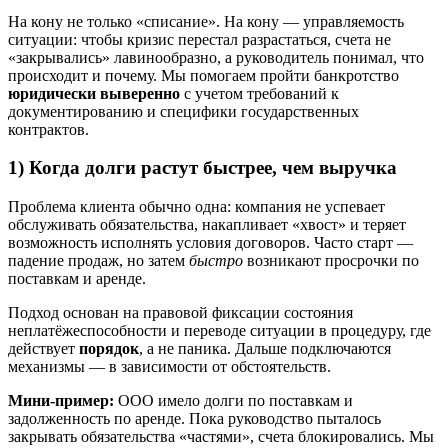
На кону не только «списание». На кону — управляемость
ситуации: чтобы кризис перестал разрастаться, счета не
«закрывались» лавинообразно, а руководитель понимал, что
происходит и почему. Мы помогаем пройти банкротство
юридически выверенно
с учетом требований к
документированию и специфики государственных
контрактов.
1) Когда долги растут быстрее, чем выручка
Проблема клиента обычно одна: компания не успевает
обслуживать обязательства, накапливает «хвост» и теряет
возможность исполнять условия договоров. Часто старт —
падение продаж, но затем
быстро
возникают просрочки по
поставкам и аренде.
Подход основан на правовой фиксации состояния
неплатёжеспособности и переводе ситуации в процедуру, где
действует
порядок
, а не паника. Дальше подключаются
механизмы — в зависимости от обстоятельств.
Мини‑пример:
ООО имело долги по поставкам и
задолженность по аренде. Пока руководство пыталось
закрывать обязательства «частями», счета блокировались. Мы