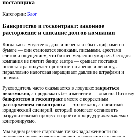
поставщика
Категории:
Блог
Банкротство и госконтракт: законное
расторжение и списание долгов компании
Когда касса «пустеет», долги перестают быть цифрами на
бумаге — они становятся звонками, письмами, арестами
счетов и ощущением, что бизнес медленно умирает. Сегодня
компания не платит банку, завтра — срывает поставки,
послезавтра получает претензии по аренде и лизингу, а
параллельно налоговая наращивает давление штрафами и
пенями.
Руководитель часто оказывается в ловушке:
закрыться
невозможно
, а продолжать без изменений — опасно. Поэтому
банкротство и госконтракт
вместе с корректным
расторжением госконтракта
— это не хаос, а понятный
юридический сценарий, который помогает остановить
разрушительный процесс и пройти процедуру
максимально
контролируемо.
Мы видим разные стартовые точки: задолженности по
поставкам после падения выручки, накопленные налоги и