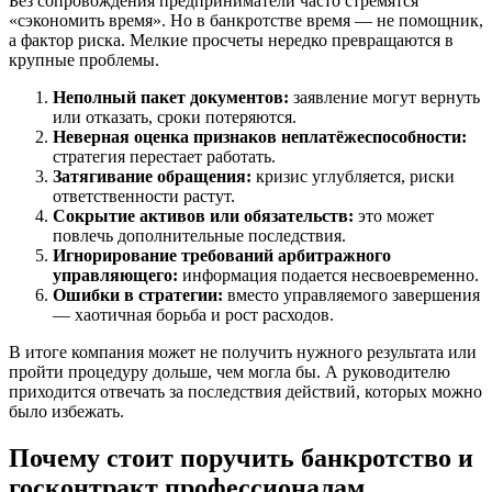
Без сопровождения предприниматели часто стремятся
«сэкономить время». Но в банкротстве время — не помощник,
а фактор риска. Мелкие просчеты нередко превращаются в
крупные проблемы.
Неполный пакет документов:
заявление могут вернуть
или отказать, сроки потеряются.
Неверная оценка признаков неплатёжеспособности:
стратегия перестает работать.
Затягивание обращения:
кризис углубляется, риски
ответственности растут.
Сокрытие активов или обязательств:
это может
повлечь дополнительные последствия.
Игнорирование требований арбитражного
управляющего:
информация подается несвоевременно.
Ошибки в стратегии:
вместо управляемого завершения
— хаотичная борьба и рост расходов.
В итоге компания может не получить нужного результата или
пройти процедуру дольше, чем могла бы. А руководителю
приходится отвечать за последствия действий, которых можно
было избежать.
Почему стоит поручить банкротство и
госконтракт профессионалам