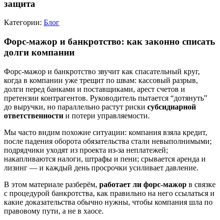
защита
Категории:
Блог
Форс-мажор и банкротство: как законно списать
долги компании
Форс-мажор и банкротство звучит как спасательный круг,
когда в компании уже трещит по швам: кассовый разрыв,
долги перед банками и поставщиками, арест счетов и
претензии контрагентов. Руководитель пытается “дотянуть”
до выручки, но параллельно растут риски
субсидиарной
ответственности
и потери управляемости.
Мы часто видим похожие ситуации: компания взяла кредит,
после падения оборота обязательства стали невыполнимыми;
подрядчики уходят из проекта из‑за неплатежей;
накапливаются налоги, штрафы и пени; срывается аренда и
лизинг — и каждый день просрочки усиливает давление.
В этом материале разберём,
работает ли форс-мажор
в связке
с процедурой банкротства, как правильно на него ссылаться и
какие доказательства обычно нужны, чтобы компания шла по
правовому пути, а не в хаосе.