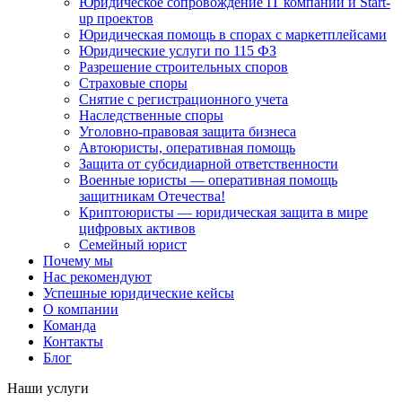
Юридическое сопровождение IT компаний и Start-
up проектов
Юридическая помощь в спорах с маркетплейсами
Юридические услуги по 115 ФЗ
Разрешение строительных споров
Страховые споры
Снятие с регистрационного учета
Наследственные споры
Уголовно-правовая защита бизнеса
Автоюристы, оперативная помощь
Защита от субсидиарной ответственности
Военные юристы — оперативная помощь
защитникам Отечества!
Криптоюристы — юридическая защита в мире
цифровых активов
Семейный юрист
Почему мы
Нас рекомендуют
Успешные юридические кейсы
О компании
Команда
Контакты
Блог
Наши услуги