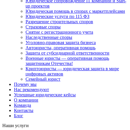
Юридическое сопровождение IT компаний и Start-
up проектов
Юридическая помощь в спорах с маркетплейсами
Юридические услуги по 115 ФЗ
Разрешение строительных споров
Страховые споры
Снятие с регистрационного учета
Наследственные споры
Уголовно-правовая защита бизнеса
Автоюристы, оперативная помощь
Защита от субсидиарной ответственности
Военные юристы — оперативная помощь
защитникам Отечества!
Криптоюристы — юридическая защита в мире
цифровых активов
Семейный юрист
Почему мы
Нас рекомендуют
Успешные юридические кейсы
О компании
Команда
Контакты
Блог
Наши услуги