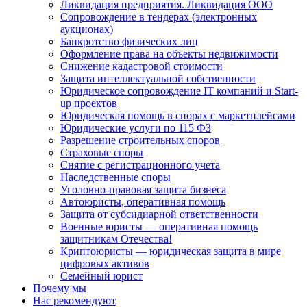
Ликвидация предприятия. Ликвидация ООО
Сопровождение в тендерах (электронных
аукционах)
Банкротство физических лиц
Оформление права на объекты недвижимости
Снижение кадастровой стоимости
Защита интеллектуальной собственности
Юридическое сопровождение IT компаний и Start-
up проектов
Юридическая помощь в спорах с маркетплейсами
Юридические услуги по 115 ФЗ
Разрешение строительных споров
Страховые споры
Снятие с регистрационного учета
Наследственные споры
Уголовно-правовая защита бизнеса
Автоюристы, оперативная помощь
Защита от субсидиарной ответственности
Военные юристы — оперативная помощь
защитникам Отечества!
Криптоюристы — юридическая защита в мире
цифровых активов
Семейный юрист
Почему мы
Нас рекомендуют