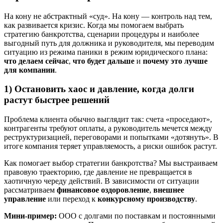
На кону не абстрактный «суд». На кону — контроль над тем,
как развивается кризис. Когда мы помогаем выбрать
стратегию банкротства, сценарии процедуры и наиболее
выгодный путь для должника и руководителя, мы переводим
ситуацию из режима паники в режим юридического плана:
что делаем сейчас
,
что будет дальше
и
почему это лучше
для компании
.
1) Остановить хаос и давление, когда долги
растут быстрее решений
Проблема клиента обычно выглядит так: счета «проседают»,
контрагенты требуют оплаты, а руководитель мечется между
реструктуризацией, переговорами и попытками «дотянуть». В
итоге компания теряет управляемость, а риски ошибок растут.
Как помогает выбор стратегии банкротства? Мы выстраиваем
правовую траекторию, где давление не превращается в
хаотичную череду действий. В зависимости от ситуации
рассматриваем
финансовое оздоровление
,
внешнее
управление
или переход к
конкурсному производству
.
Мини-пример:
ООО с долгами по поставкам и постоянными