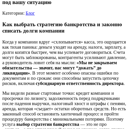
под вашу ситуацию
Категории:
Блог
Как выбрать стратегию банкротства и законно
списать долги компании
Когда у компании вдруг «схлопывается» касса, это ощущается
как тихая паника: деньги уходят на аренду, налоги, зарплату, а
долги копятся быстрее, чем вы успеваете договориться. Счета
могут быть заблокированы, контрагенты усиливают давление,
а руководитель ловит себя на мысли:
«Мы не закрываем
обязательства — значит, нас могут “дожать” до
ликвидации»
. В этот момент
особенно
опасны ошибки по
документам и по срокам: они способны запустить цепочку
рисков, включая
субсидиарную ответственность директора
.
Мы видели разные стартовые точки: кредит компании и
просрочки по лизингу, задолженность перед подрядчиками
после падения выручки, налоговый хвост и штрафы с пенями,
аренда, которая «съедает» остатки оборотных средств. Но есть
законный способ остановить хаотичный процесс и пройти
процедуру банкротства с минимальными потерями. Поэтому
услуга
выбор стратегии банкротства
— это не про