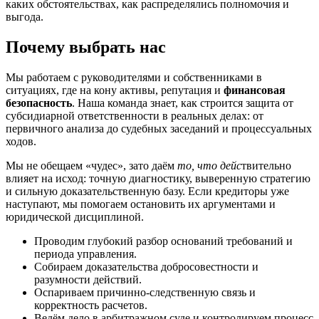
каких обстоятельствах, как распределялись полномочия и
выгода.
Почему выбрать нас
Мы работаем с руководителями и собственниками в
ситуациях, где на кону активы, репутация и
финансовая
безопасность
. Наша команда знает, как строится защита от
субсидиарной ответственности в реальных делах: от
первичного анализа до судебных заседаний и процессуальных
ходов.
Мы не обещаем «чудес», зато даём
то, что дейс
твительно
влияет на исход: точную диагностику, выверенную стратегию
и сильную доказательственную базу. Если кредиторы уже
наступают, мы помогаем остановить их аргументами и
юридической дисциплиной.
Проводим глубокий разбор оснований требований и
периода управления.
Собираем доказательства добросовестности и
разумности действий.
Оспариваем причинно-следственную связь и
корректность расчетов.
Ведём дело в арбитражном суде и контролируем процесс