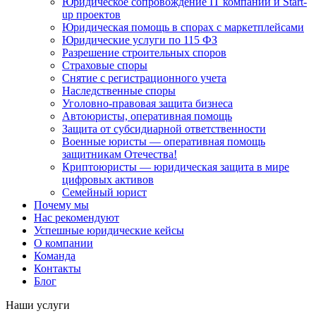
Юридическое сопровождение IT компаний и Start-
up проектов
Юридическая помощь в спорах с маркетплейсами
Юридические услуги по 115 ФЗ
Разрешение строительных споров
Страховые споры
Снятие с регистрационного учета
Наследственные споры
Уголовно-правовая защита бизнеса
Автоюристы, оперативная помощь
Защита от субсидиарной ответственности
Военные юристы — оперативная помощь
защитникам Отечества!
Криптоюристы — юридическая защита в мире
цифровых активов
Семейный юрист
Почему мы
Нас рекомендуют
Успешные юридические кейсы
О компании
Команда
Контакты
Блог
Наши услуги