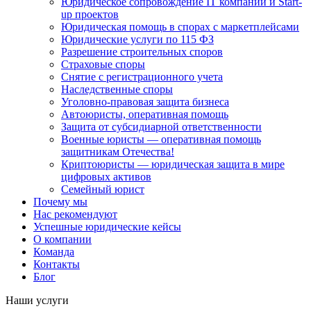
Юридическое сопровождение IT компаний и Start-
up проектов
Юридическая помощь в спорах с маркетплейсами
Юридические услуги по 115 ФЗ
Разрешение строительных споров
Страховые споры
Снятие с регистрационного учета
Наследственные споры
Уголовно-правовая защита бизнеса
Автоюристы, оперативная помощь
Защита от субсидиарной ответственности
Военные юристы — оперативная помощь
защитникам Отечества!
Криптоюристы — юридическая защита в мире
цифровых активов
Семейный юрист
Почему мы
Нас рекомендуют
Успешные юридические кейсы
О компании
Команда
Контакты
Блог
Наши услуги