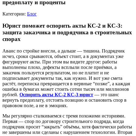
предоплату и проценты
Категории:
Блог
Юрист поможет оспорить акты КС-2 и КС-3:
защита заказчика и подрядчика в строительных
спорах
Аванс по стройке внесли, а дальше — тишина. Подрядчик
исчез, сроки срываются, объект стоит, а в документах уже
фигурируют акты. При этом вы видите другое: работы
выполнены плохо, дефекты всплыли после приёмки, а
заказчик пользуется результатом, но не платит и не
подписывает документы так, как нужно. И вот уже смета
растёт, переписка превращается в нервные “позже”, а каждая
ошибка в бумагах может стоить сотни тысяч или миллионов
рублей.
Оспорить акты КС-2 КС-3 юрист
— это шанс
вернуть предоплату, отстоять позицию и остановить спор в
правовом поле, а не в эмоциях.
Мы регулярно сталкиваемся с тремя похожими историями.
Первая — спор по договору строительного подряда, когда
подрядчик просит “закрыть” объёмы, хотя фактически работы
не завершены или сделаны с нарушением технологии. Вторая