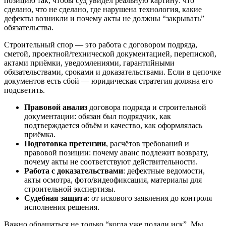
позицию так, чтобы суд увидел реальную картину: что
сделано, что не сделано, где нарушена технология, какие
дефекты возникли и почему акты не должны “закрывать”
обязательства.
Строительный спор — это работа с договором подряда,
сметой, проектной/технической документацией, перепиской,
актами приёмки, уведомлениями, гарантийными
обязательствами, сроками и доказательствами. Если в цепочке
документов есть сбой — юридическая стратегия должна его
подсветить.
Правовой анализ
договора подряда и строительной
документации: обязан был подрядчик, как
подтверждается объём и качество, как оформлялась
приёмка.
Подготовка претензии
, расчётов требований и
правовой позиции: почему аванс подлежит возврату,
почему акты не соответствуют действительности.
Работа с доказательствами
: дефектные ведомости,
акты осмотра, фото/видеофиксация, материалы для
строительной экспертизы.
Судебная защита
: от искового заявления до контроля
исполнения решения.
Важно обращаться не только “когда уже подали иск”. Мы