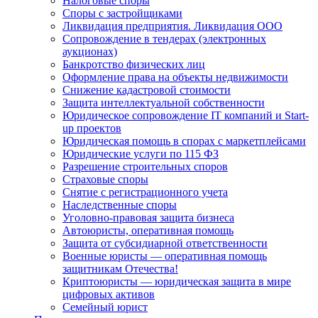
Налоговые споры
Споры с застройщиками
Ликвидация предприятия. Ликвидация ООО
Сопровождение в тендерах (электронных
аукционах)
Банкротство физических лиц
Оформление права на объекты недвижимости
Снижение кадастровой стоимости
Защита интеллектуальной собственности
Юридическое сопровождение IT компаний и Start-
up проектов
Юридическая помощь в спорах с маркетплейсами
Юридические услуги по 115 ФЗ
Разрешение строительных споров
Страховые споры
Снятие с регистрационного учета
Наследственные споры
Уголовно-правовая защита бизнеса
Автоюристы, оперативная помощь
Защита от субсидиарной ответственности
Военные юристы — оперативная помощь
защитникам Отечества!
Криптоюристы — юридическая защита в мире
цифровых активов
Семейный юрист