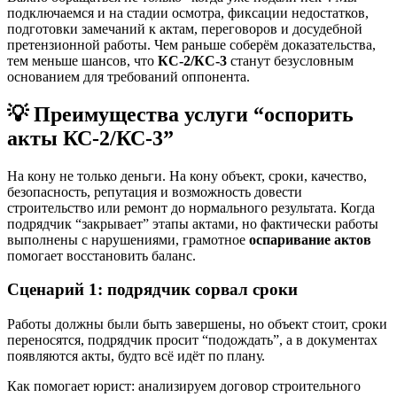
подключаемся и на стадии осмотра, фиксации недостатков,
подготовки замечаний к актам, переговоров и досудебной
претензионной работы. Чем раньше соберём доказательства,
тем меньше шансов, что
КС-2/КС-3
станут безусловным
основанием для требований оппонента.
💡 Преимущества услуги “оспорить
акты КС-2/КС-3”
На кону не только деньги. На кону объект, сроки, качество,
безопасность, репутация и возможность довести
строительство или ремонт до нормального результата. Когда
подрядчик “закрывает” этапы актами, но фактически работы
выполнены с нарушениями, грамотное
оспаривание актов
помогает восстановить баланс.
Сценарий 1: подрядчик сорвал сроки
Работы должны были быть завершены, но объект стоит, сроки
переносятся, подрядчик просит “подождать”, а в документах
появляются акты, будто всё идёт по плану.
Как помогает юрист: анализируем договор строительного