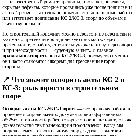
— некачественный ремонт: трещины, протечки, перекосы,
скрытые дефекты, которые проявились уже после подписания
актов. Третья — заказчик не оплачивает выполненные работы
или затягивает подписание КС-2/КС-3, споря по объёмам и
“качеству не было”.
Но строительный конфликт можно перевести из переписки и
взаимных претензий в юридическую плоскость: через
претензионную работу, строительную экспертизу, переговоры
и при необходимости — судебную защиту. И главное —
правильно оспорить акты КС-2/КС-3
, потому что именно
они часто становятся “якорем” для требований второй
стороны.
📍 Что значит оспорить акты КС-2 и
КС-3: роль юриста в строительном
споре
Оспорить акты КС-2/КС-3 юрист
— это правовая работа по
проверке и опровержению документально оформленных
объёмов и стоимости работ, которые стороны используют как
доказательство “выполнено/принято/оплачено”. Когда мы
подключаемся к строительному спору, задача — выстроить