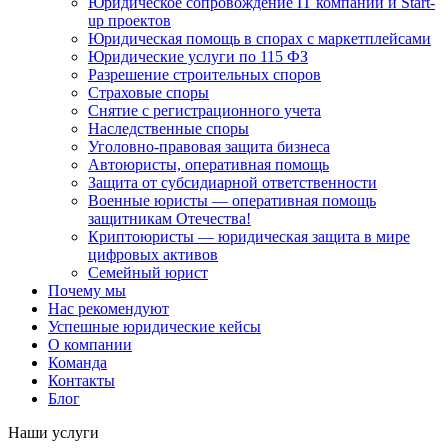
Юридическое сопровождение IT компаний и Start-
up проектов
Юридическая помощь в спорах с маркетплейсами
Юридические услуги по 115 ФЗ
Разрешение строительных споров
Страховые споры
Снятие с регистрационного учета
Наследственные споры
Уголовно-правовая защита бизнеса
Автоюристы, оперативная помощь
Защита от субсидиарной ответственности
Военные юристы — оперативная помощь
защитникам Отечества!
Криптоюристы — юридическая защита в мире
цифровых активов
Семейный юрист
Почему мы
Нас рекомендуют
Успешные юридические кейсы
О компании
Команда
Контакты
Блог
Наши услуги