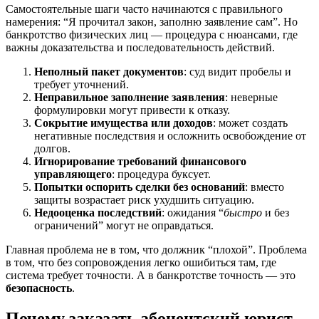
Самостоятельные шаги часто начинаются с правильного
намерения: “Я прочитал закон, заполню заявление сам”. Но
банкротство физических лиц — процедура с нюансами, где
важны доказательства и последовательность действий.
Неполный пакет документов
: суд видит пробелы и
требует уточнений.
Неправильное заполнение заявления
: неверные
формулировки могут привести к отказу.
Сокрытие имущества или доходов
: может создать
негативные последствия и осложнить освобождение от
долгов.
Игнорирование требований финансового
управляющего
: процедура буксует.
Попытки оспорить сделки без оснований
: вместо
защиты возрастает риск ухудшить ситуацию.
Недооценка последствий
: ожидания “
быстро
и без
ограничений” могут не оправдаться.
Главная проблема не в том, что должник “плохой”. Проблема
в том, что без сопровождения легко ошибиться там, где
система требует точности. А в банкротстве точность — это
безопасность
.
Почему заказать абонентский юрист