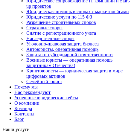
Юридическое сопровождение IT компаний и Start-
up проектов
Юридическая помощь в спорах с маркетплейсами
Юридические услуги по 115 ФЗ
Разрешение строительных споров
Страховые споры
Снятие с регистрационного учета
Наследственные споры
Уголовно-правовая защита бизнеса
Автоюристы, оперативная помощь
Защита от субсидиарной ответственности
Военные юристы — оперативная помощь
защитникам Отечества!
Криптоюристы — юридическая защита в мире
цифровых активов
Семейный юрист
Почему мы
Нас рекомендуют
Успешные юридические кейсы
О компании
Команда
Контакты
Блог
Наши услуги