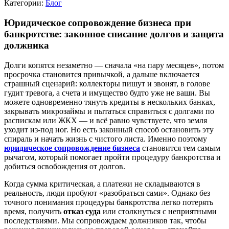
Категории:
Блог
Юридическое сопровождение бизнеса при
банкротстве: законное списание долгов и защита
должника
Долги копятся незаметно — сначала «на пару месяцев», потом
просрочка становится привычкой, а дальше включается
страшный сценарий: коллекторы пишут и звонят, в голове
гудит тревога, а счета и имущество будто уже не ваши. Вы
можете одновременно тянуть кредиты в нескольких банках,
закрывать микрозаймы и пытаться справиться с долгами по
распискам или ЖКХ — и всё равно чувствуете, что земля
уходит из-под ног. Но есть законный способ остановить эту
спираль и начать жизнь с чистого листа. Именно поэтому
юридическое сопровождение бизнеса
становится тем самым
рычагом, который помогает пройти процедуру банкротства и
добиться освобождения от долгов.
Когда сумма критическая, а платежи не складываются в
реальность, люди пробуют «разобраться сами». Однако без
точного понимания процедуры банкротства легко потерять
время, получить
отказ суда
или столкнуться с неприятными
последствиями. Мы сопровождаем должников так, чтобы