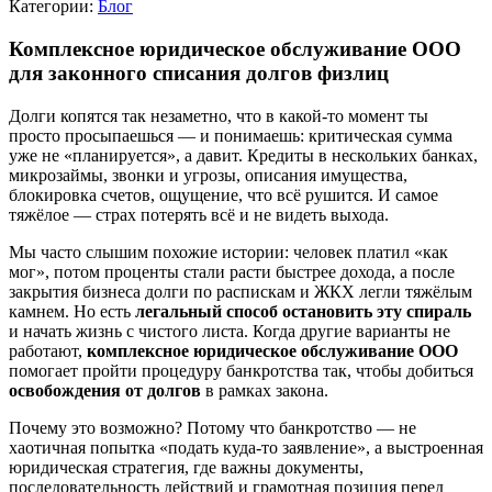
Категории:
Блог
Комплексное юридическое обслуживание ООО
для законного списания долгов физлиц
Долги копятся так незаметно, что в какой-то момент ты
просто просыпаешься — и понимаешь: критическая сумма
уже не «планируется», а давит. Кредиты в нескольких банках,
микрозаймы, звонки и угрозы, описания имущества,
блокировка счетов, ощущение, что всё рушится. И самое
тяжёлое — страх потерять всё и не видеть выхода.
Мы часто слышим похожие истории: человек платил «как
мог», потом проценты стали расти быстрее дохода, а после
закрытия бизнеса долги по распискам и ЖКХ легли тяжёлым
камнем. Но есть
легальный способ остановить эту спираль
и начать жизнь с чистого листа. Когда другие варианты не
работают,
комплексное юридическое обслуживание ООО
помогает пройти процедуру банкротства так, чтобы добиться
освобождения от долгов
в рамках закона.
Почему это возможно? Потому что банкротство — не
хаотичная попытка «подать куда-то заявление», а выстроенная
юридическая стратегия, где важны документы,
последовательность действий и грамотная позиция перед