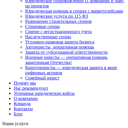
Юридическое сопровождение IT компаний и Start-
up проектов
Юридическая помощь в спорах с маркетплейсами
Юридические услуги по 115 ФЗ
Разрешение строительных споров
Страховые споры
Снятие с регистрационного учета
Наследственные споры
Уголовно-правовая защита бизнеса
Автоюристы, оперативная помощь
Защита от субсидиарной ответственности
Военные юристы — оперативная помощь
защитникам Отечества!
Криптоюристы — юридическая защита в мире
цифровых активов
Семейный юрист
Почему мы
Нас рекомендуют
Успешные юридические кейсы
О компании
Команда
Контакты
Блог
Наши услуги